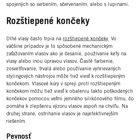
spojených so svrbením, sčervenaním, alebo s lupinami.
Rozštiepené končeky
Dlhé vlasy často trpia na
rozštiepené končeky
. Vo
väčšine prípadov je to spôsobené mechanickým
zaťažovaním vlasov ako je česanie, používanie kefy na
vlasy alebo inou úpravou vlasov. Časté farbenie,
zosvetľovanie, trvalá alebo používanie vyhrievaných
stylingových nástrojov môže tiež viesť k rozštiepeným
končekom. Vlasové kúry v spreji proti rozštiepeným
končekom môžu tiež viesť k obaleniu takto poškodených
končekov pomocou veľmi jemného silikónového filmu, čo
pomáha k zlepšeniu výzoru vlasov aspoň na chvíľu. Na
druhej strane, ostrihanie vlasov je najefektívnejším
riešením.
Pevnosť