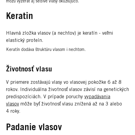
môžu vyzerať aj šedivé vlasy okúzľujúco.
Keratin
Hlavná zložka vlasov (a nechtov) je keratín - veľmi
elastický proteín.
Keratín dodáva štruktúru vlasom i nechtom.
Životnosť vlasu
V priemere zostávajú vlasy vo vlasovej pokožke 6 až 8
rokov. Individuálna životnosť vlasov závisí na genetických
predispozíciách. V prípade poruchy
vypadávania
vlasov
môže byť životnosť vlasu znížená až na 3 alebo
4 roky.
Padanie vlasov