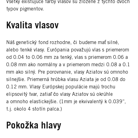
Všetky existujúce farby vlasov sú zložené z týchto dvoch
typov pigmentov.
Kvalita vlasov
Náš genetický fond rozhodne, či budeme mať silné,
alebo tenké vlasy. Európania považujú vlas s priemerom
od 0.04 to 0.06 mm za tenký, vlas s priemerom 0.06 a
0.08 mm ako normálny a v priemerom medzi 0.08 a 0.1
mm ako silný. Pre porovnanie, vlasy Aziatov sú omnoho
silnejšie. Priemerná hrúbka vlasu Aziata je od 0.08 do
0.12 mm. Vlasy Európskej populácie majú trochu
elipsovitý tvar, zatiaľ čo vlasy Aziatov sú okrúhle
a omnoho elastickejšie. (1mm je ekvivalentý k 0.039’’,
t.j. okolo 4 stotín palca.)
Pokožka hlavy