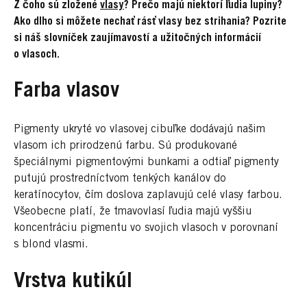
Z čoho sú zložené
vlasy
? Prečo majú niektorí ľudia lupiny?
Ako dlho si môžete nechať rásť vlasy bez strihania? Pozrite
si náš slovníček zaujímavostí a užitočných informácií
o vlasoch.
Farba vlasov
Pigmenty ukryté vo vlasovej cibuľke dodávajú našim
vlasom ich prirodzenú farbu. Sú produkované
špeciálnymi pigmentovými bunkami a odtiaľ pigmenty
putujú prostredníctvom tenkých kanálov do
keratínocytov, čím doslova zaplavujú celé vlasy farbou.
Všeobecne platí, že tmavovlasí ľudia majú vyššiu
koncentráciu pigmentu vo svojich vlasoch v porovnaní
s blond vlasmi.
Vrstva kutikúl