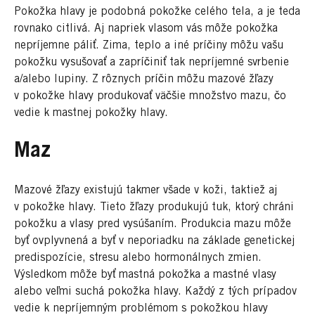
Pokožka hlavy je podobná pokožke celého tela, a je teda
rovnako citlivá. Aj napriek vlasom vás môže pokožka
nepríjemne páliť. Zima, teplo a iné príčiny môžu vašu
pokožku vysušovať a zapríčiniť tak nepríjemné svrbenie
a/alebo lupiny. Z rôznych príčin môžu mazové žľazy
v pokožke hlavy produkovať väčšie množstvo mazu, čo
vedie k mastnej pokožky hlavy.
Maz
Mazové žľazy existujú takmer všade v koži, taktiež aj
v pokožke hlavy. Tieto žľazy produkujú tuk, ktorý chráni
pokožku a vlasy pred vysúšaním. Produkcia mazu môže
byť ovplyvnená a byť v neporiadku na základe genetickej
predispozície, stresu alebo hormonálnych zmien.
Výsledkom môže byť mastná pokožka a mastné vlasy
alebo veľmi suchá pokožka hlavy. Každý z tých prípadov
vedie k nepríjemným problémom s pokožkou hlavy