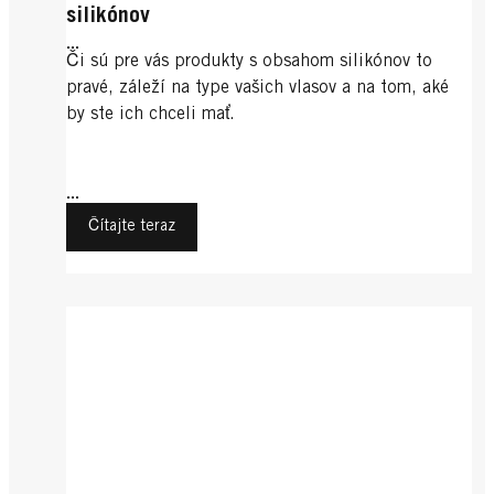
silikónov
...
Či sú pre vás produkty s obsahom silikónov to
pravé, záleží na type vašich vlasov a na tom, aké
by ste ich chceli mať.
...
Čítajte teraz
Tipy a triky
Dlhé vlasy
Trendy účesy pre ženy
Vlasy a šport: Tipy na praktický a štýlový
Trendy účesy pre ženy
Starostlivosť o dlhé vlasy
styling
Trendy účesy pre ženy
Trendy účesy 2014 podľa módnych
Športy
...
Objavte trendy v účesoch na rok 2016!
návrhárov
Športy
Tie z vás, ktoré milujú zábavu, štýl a rýchly pohyb,
...