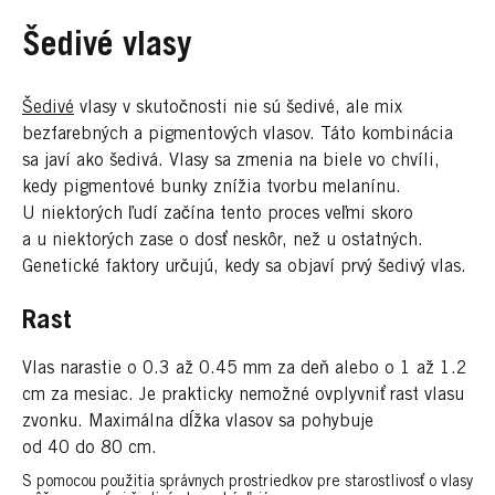
Šedivé vlasy
Šedivé
vlasy v skutočnosti nie sú šedivé, ale mix
bezfarebných a pigmentových vlasov. Táto kombinácia
sa javí ako šedivá. Vlasy sa zmenia na biele vo chvíli,
kedy pigmentové bunky znížia tvorbu melanínu.
U niektorých ľudí začína tento proces veľmi skoro
a u niektorých zase o dosť neskôr, než u ostatných.
Genetické faktory určujú, kedy sa objaví prvý šedivý vlas.
Rast
Vlas narastie o 0.3 až 0.45 mm za deň alebo o 1 až 1.2
cm za mesiac. Je prakticky nemožné ovplyvniť rast vlasu
zvonku. Maximálna dĺžka vlasov sa pohybuje
od 40 do 80 cm.
S pomocou použitia správnych prostriedkov pre starostlivosť o vlasy