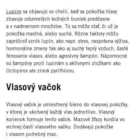
Lupiny
sa objavujú vo chvíli, keď sa pokožka hlavy
zbavuje odumretých kožných buniek predčasne
a v nadmernom množstve. To sa môže stať, či už je
pokožka mastná, alebo suchá. Rôzne faktory môžu
zapríčiniť vznik lupín, ako napr. stres, nesprávna výživa,
hormonálne zmeny tak ako aj suchý teplý vzduch, časté
fénovanie vlasov, alebo agresívny šampón. Nápomocné
sú šampóny proti lupinám s aktívnymi zložkami ako
Octopirox ale zinok pyrithionu.
Vlasový vačok
Vlasový vačok je umiestnený šikmo do vlasovej pokožky,
v ktorej je ukotvený každý vlas jednotlivo. Vlasový
korienok formuje tento vačok. Mazové žľazy končia vo
vrchnej časti vlasového vačku. Dodávajú pokožke
i vlasom potrebný maz.