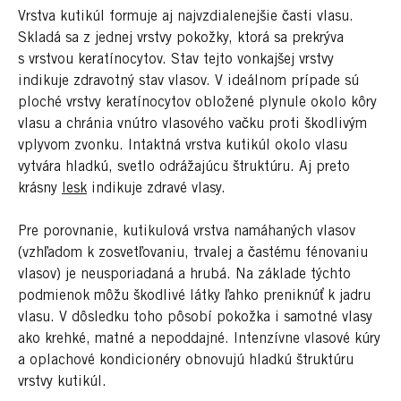
Vrstva kutikúl formuje aj najvzdialenejšie časti vlasu.
Skladá sa z jednej vrstvy pokožky, ktorá sa prekrýva
s vrstvou keratínocytov. Stav tejto vonkajšej vrstvy
indikuje zdravotný stav vlasov. V ideálnom prípade sú
ploché vrstvy keratínocytov obložené plynule okolo kôry
vlasu a chránia vnútro vlasového vačku proti škodlivým
vplyvom zvonku. Intaktná vrstva kutikúl okolo vlasu
vytvára hladkú, svetlo odrážajúcu štruktúru. Aj preto
krásny
lesk
indikuje zdravé vlasy.
Pre porovnanie, kutikulová vrstva namáhaných vlasov
(vzhľadom k zosvetľovaniu, trvalej a častému fénovaniu
vlasov) je neusporiadaná a hrubá. Na základe týchto
podmienok môžu škodlivé látky ľahko preniknúť k jadru
vlasu. V dôsledku toho pôsobí pokožka i samotné vlasy
ako krehké, matné a nepoddajné. Intenzívne vlasové kúry
a oplachové kondicionéry obnovujú hladkú štruktúru
vrstvy kutikúl.