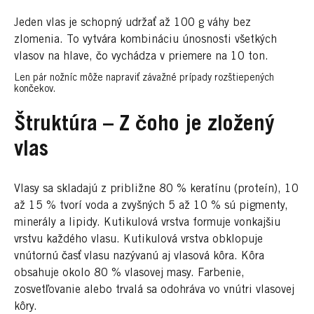
Jeden vlas je schopný udržať až 100 g váhy bez
zlomenia. To vytvára kombináciu únosnosti všetkých
vlasov na hlave, čo vychádza v priemere na 10 ton.
Len pár nožníc môže napraviť závažné prípady rozštiepených
končekov.
Štruktúra – Z čoho je zložený
vlas
Vlasy sa skladajú z približne 80 % keratínu (proteín), 10
až 15 % tvorí voda a zvyšných 5 až 10 % sú pigmenty,
minerály a lipidy. Kutikulová vrstva formuje vonkajšiu
vrstvu každého vlasu. Kutikulová vrstva obklopuje
vnútornú časť vlasu nazývanú aj vlasová kôra. Kôra
obsahuje okolo 80 % vlasovej masy. Farbenie,
zosvetľovanie alebo trvalá sa odohráva vo vnútri vlasovej
kôry.