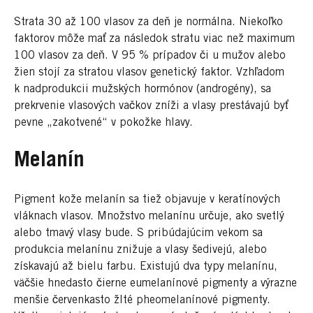
Strata 30 až 100 vlasov za deň je normálna. Niekoľko
faktorov môže mať za následok stratu viac než maximum
100 vlasov za deň. V 95 % prípadov či u mužov alebo
žien stojí za stratou vlasov genetický faktor. Vzhľadom
k nadprodukcii mužských hormónov (androgény), sa
prekrvenie vlasových vačkov zníži a vlasy prestávajú byť
pevne „zakotvené“ v pokožke hlavy.
Melanín
Pigment kože melanín sa tiež objavuje v keratínových
vláknach vlasov. Množstvo melanínu určuje, ako svetlý
alebo tmavý vlasy bude. S pribúdajúcim vekom sa
produkcia melanínu znižuje a vlasy šedivejú, alebo
získavajú až bielu farbu. Existujú dva typy melanínu,
väčšie hnedasto čierne eumelanínové pigmenty a výrazne
menšie červenkasto žlté pheomelanínové pigmenty.