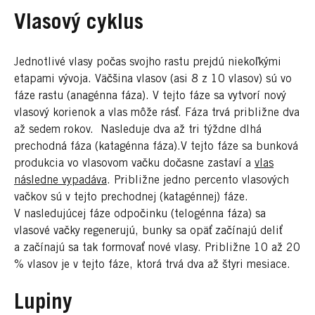
Vlasový cyklus
Jednotlivé vlasy počas svojho rastu prejdú niekoľkými
etapami vývoja. Väčšina vlasov (asi 8 z 10 vlasov) sú vo
fáze rastu (anagénna fáza). V tejto fáze sa vytvorí nový
vlasový korienok a vlas môže rásť. Fáza trvá približne dva
až sedem rokov. Nasleduje dva až tri týždne dlhá
prechodná fáza (katagénna fáza).V tejto fáze sa bunková
produkcia vo vlasovom vačku dočasne zastaví a
vlas
následne vypadáva
. Približne jedno percento vlasových
vačkov sú v tejto prechodnej (katagénnej) fáze.
V nasledujúcej fáze odpočinku (telogénna fáza) sa
vlasové vačky regenerujú, bunky sa opäť začínajú deliť
a začínajú sa tak formovať nové vlasy. Približne 10 až 20
% vlasov je v tejto fáze, ktorá trvá dva až štyri mesiace.
Lupiny