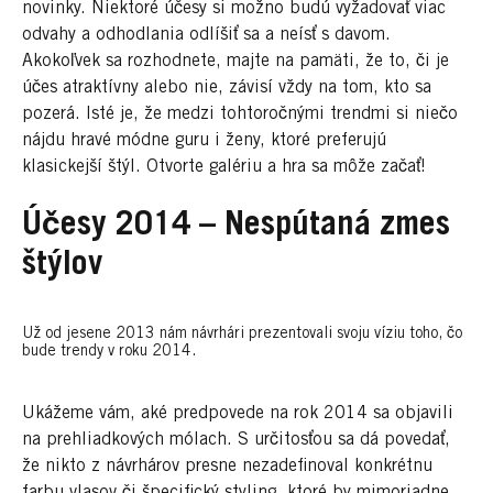
novinky. Niektoré účesy si možno budú vyžadovať viac
odvahy a odhodlania odlíšiť sa a neísť s davom.
Akokoľvek sa rozhodnete, majte na pamäti, že to, či je
účes atraktívny alebo nie, závisí vždy na tom, kto sa
pozerá. Isté je, že medzi tohtoročnými trendmi si niečo
nájdu hravé módne guru i ženy, ktoré preferujú
klasickejší štýl. Otvorte galériu a hra sa môže začať!
Účesy 2014 – Nespútaná zmes
štýlov
Už od jesene 2013 nám návrhári prezentovali svoju víziu toho, čo
bude trendy v roku 2014.
Ukážeme vám, aké predpovede na rok 2014 sa objavili
na prehliadkových mólach. S určitosťou sa dá povedať,
že nikto z návrhárov presne nezadefinoval konkrétnu