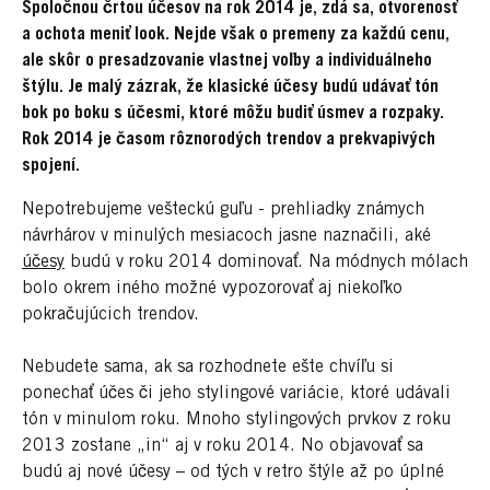
Spoločnou črtou účesov na rok 2014 je, zdá sa, otvorenosť
a ochota meniť look. Nejde však o premeny za každú cenu,
ale skôr o presadzovanie vlastnej voľby a individuálneho
štýlu. Je malý zázrak, že klasické účesy budú udávať tón
bok po boku s účesmi, ktoré môžu budiť úsmev a rozpaky.
Rok 2014 je
časom rôznorodých trendov a prekvapivých
spojení.
Nepotrebujeme vešteckú guľu - prehliadky známych
návrhárov v minulých mesiacoch jasne naznačili, aké
účesy
budú v roku 2014 dominovať. Na módnych mólach
bolo okrem iného možné vypozorovať aj niekoľko
pokračujúcich trendov.
Nebudete sama, ak sa rozhodnete ešte chvíľu si
ponechať účes či jeho stylingové variácie, ktoré udávali
tón v minulom roku. Mnoho stylingových prvkov z roku
2013 zostane „in“ aj v roku 2014. No objavovať sa
budú aj nové účesy – od tých v retro štýle až po úplné