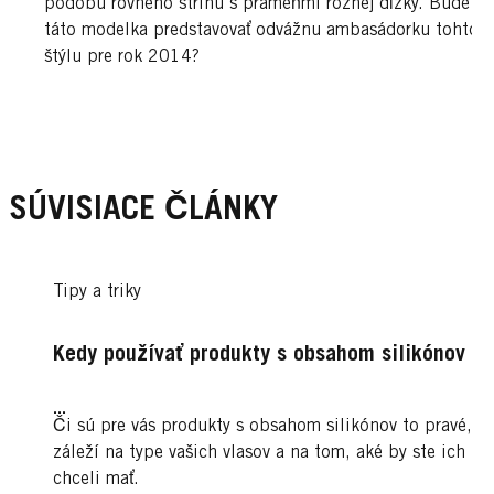
podobu rovného strihu s prameňmi rôznej dĺžky. Bude
táto modelka predstavovať odvážnu ambasádorku tohto
štýlu pre rok 2014?
SÚVISIACE ČLÁNKY
Tipy a triky
Kedy používať produkty s obsahom silikónov
...
Či sú pre vás produkty s obsahom silikónov to pravé,
záleží na type vašich vlasov a na tom, aké by ste ich
chceli mať.