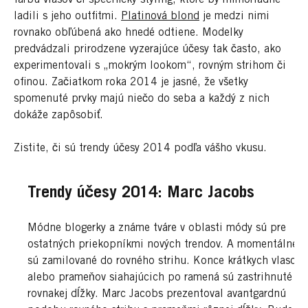
farbu vlasov či špecifický styling, ktoré by mimoriadne
ladili s jeho outfitmi.
Platinová blond
je medzi nimi
rovnako obľúbená ako hnedé odtiene. Modelky
predvádzali prirodzene vyzerajúce účesy tak často, ako
experimentovali s „mokrým lookom“, rovným strihom či
ofinou. Začiatkom roka 2014 je jasné, že všetky
spomenuté prvky majú niečo do seba a každý z nich
dokáže zapôsobiť.
Zistite, či sú trendy účesy 2014 podľa vášho vkusu.
Trendy účesy 2014: Marc Jacobs
Módne blogerky a známe tváre v oblasti módy sú pre
ostatných priekopníkmi nových trendov. A momentálne
sú zamilované do rovného strihu. Konce krátkych vlasov
alebo prameňov siahajúcich po ramená sú zastrihnuté do
rovnakej dĺžky. Marc Jacobs prezentoval avantgardnú