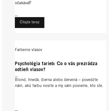
očakávať?
...
Čítajte teraz
Farbenie vlasov
Psychológia farieb: Čo o vás prezrádza
odtieň vlasov?
...
Blond, hnedá, čierna alebo červená – povedzte
nám, akú farbu nosíte a my vám povieme, kto ste.
...