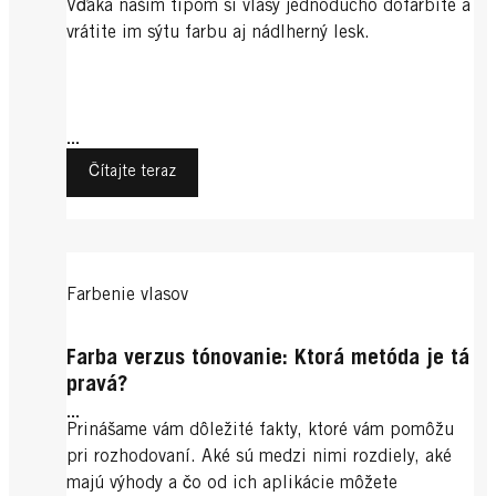
Vďaka našim tipom si vlasy jednoducho dofarbíte a
vrátite im sýtu farbu aj nádlherný lesk.
...
Čítajte teraz
Farbenie vlasov
Farba verzus tónovanie: Ktorá metóda je tá
pravá?
...
Prinášame vám dôležité fakty, ktoré vám pomôžu
pri rozhodovaní. Aké sú medzi nimi rozdiely, aké
majú výhody a čo od ich aplikácie môžete