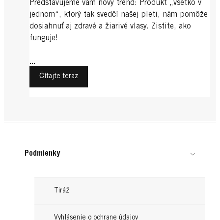
Predstavujeme vám nový trend: Produkt „všetko v
jednom“, ktorý tak svedčí našej pleti, nám pomôže
dosiahnuť aj zdravé a žiarivé vlasy. Zistite, ako
funguje!
...
Čítajte teraz
Podmienky
Tiráž
Vyhlásenie o ochrane údajov