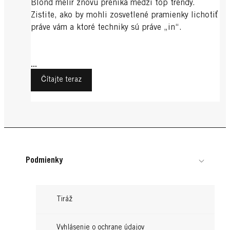
Blond melír znovu preniká medzi top trendy.
Zistite, ako by mohli zosvetlené pramienky lichotiť
práve vám a ktoré techniky sú práve „in“.
...
Čítajte teraz
Podmienky
Tiráž
Vyhlásenie o ochrane údajov