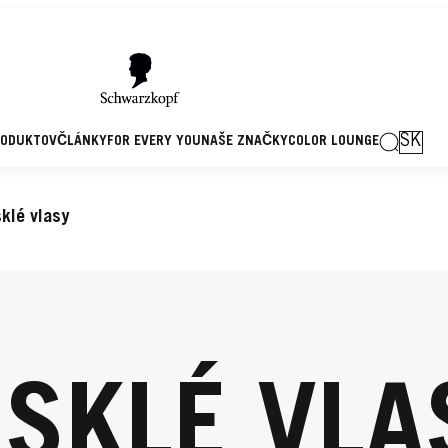
SK
RODUKTOV
ČLÁNKY
FOR EVERY YOU
NAŠE ZNAČKY
COLOR LOUNGE
klé vlasy
ESKLÉ VLA