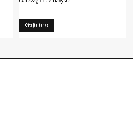
extravagancie navyše!
...
Čítajte teraz