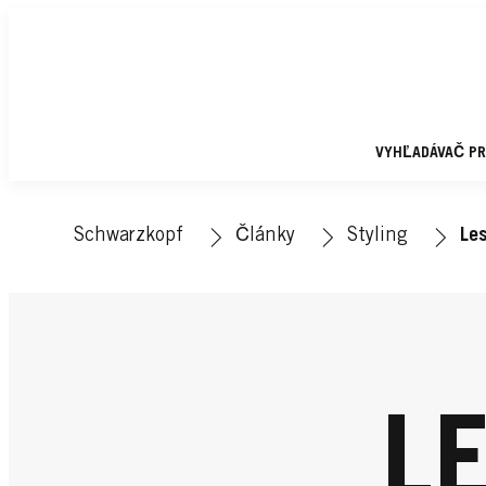
VYHĽADÁVAČ P
Schwarzkopf
Články
Styling
Les
L