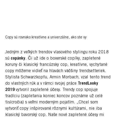
Copy sú rovnako kreatívne a univerzálne, ako ste vy
Jedným z veľkých trendov vlasového stylingu roku 2018
sú
copánky
. Či už ide o boxerské copíky, zapletené
koruny či klasický francúzsky cop, kreatívne, vychytané
copy môžeme vidieť na hlavách väčšiny trendsetteriek.
Stylista Schwarzkopfu, Armin Morbach, vzal tento trend
do vlastných rúk a v rámci svojej práce
TrendLooky
2019
vytvoril zapletené účesy. Trendy cop spojuje
tradíciu (zapletania koniec koncov poznáme už celé
tisícročia) s veľmi moderným pojatím. „Chcel som
vytvoriť copy inšpirované rôznymi kultúrami, nie iba
klasický bavorský cop. Naše nové zapletené účesy mi