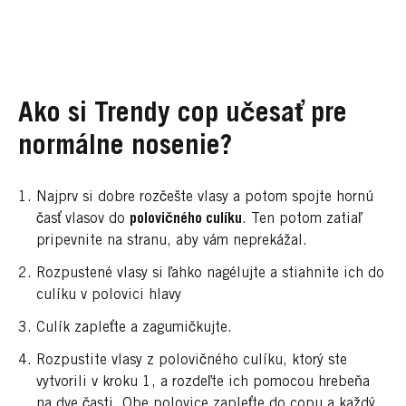
Ako si Trendy cop učesať pre
normálne nosenie?
Najprv si dobre rozčešte vlasy a potom spojte hornú
časť vlasov do
polovičného culíku
. Ten potom zatiaľ
pripevnite na stranu, aby vám neprekážal.
Rozpustené vlasy si ľahko nagélujte a stiahnite ich do
culíku v polovici hlavy
Culík zapleťte a zagumičkujte.
Rozpustite vlasy z polovičného culíku, ktorý ste
vytvorili v kroku 1, a rozdeľte ich pomocou hrebeňa
na dve časti. Obe polovice zapleťte do copu a každý