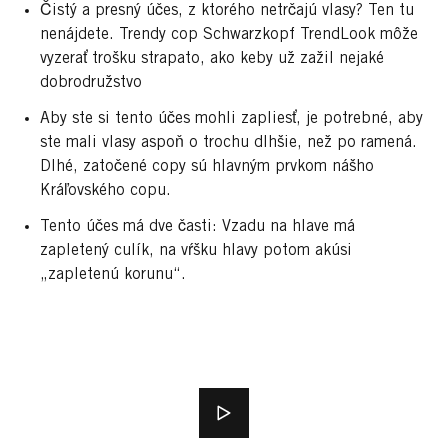
Čistý a presný účes, z ktorého netrčajú vlasy? Ten tu
nenájdete. Trendy cop Schwarzkopf TrendLook môže
vyzerať trošku strapato, ako keby už zažil nejaké
dobrodružstvo
Aby ste si tento účes mohli zapliesť, je potrebné, aby
ste mali vlasy aspoň o trochu dlhšie, než po ramená.
Dlhé, zatočené copy sú hlavným prvkom nášho
Kráľovského copu.
Tento účes má dve časti: Vzadu na hlave má
zapletený culík, na vŕšku hlavy potom akúsi
„zapletenú korunu“.