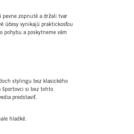
i pevne zopnuté a držali tvar
é účesy vynikajú praktickosťou
ho pohybu a poskytneme vám
och stylingu bez klasického
 športovci si bez tohto
dia predstaviť.
nale hladké.