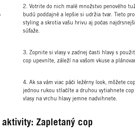
2. Votrite do nich malé množstvo penového tu
budú poddajné a lepšie si udržia tvar. Tieto p
á
styling a skrotia vašu hrivu aj počas najdrsnej
súťaže.
3. Zopnite si vlasy v zadnej časti hlavy s použ
cop upevníte, záleží na vašom vkuse a plánova
4. Ak sa vám viac páči ležérny look, môžete cop
jednou rukou stlačíte a druhou vytiahnete co
vlasy na vrchu hlavy jemne nadvihnete.
 aktivity: Zapletaný cop