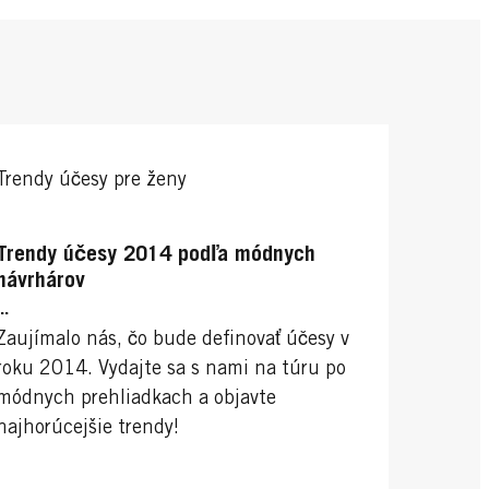
Trendy účesy pre ženy
Trendy účesy 2014 podľa módnych
návrhárov
...
Zaujímalo nás, čo bude definovať účesy v
roku 2014. Vydajte sa s nami na túru po
módnych prehliadkach a objavte
najhorúcejšie trendy!
...