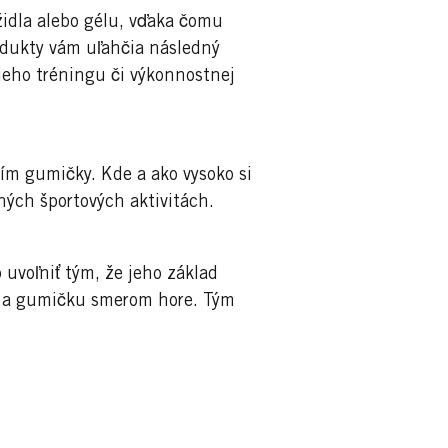
židla alebo gélu, vďaka čomu
rodukty vám uľahčia následný
šieho tréningu či výkonnostnej
itím gumičky. Kde a ako vysoko si
ných športových aktivitách.
 uvoľniť tým, že jeho základ
p a gumičku smerom hore. Tým