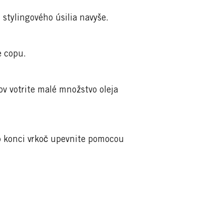
 stylingového úsilia navyše.
e copu.
ov votrite malé množstvo oleja
ho konci vrkoč upevnite pomocou