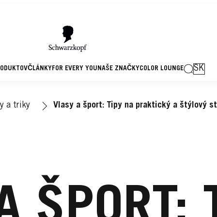
SK
RODUKTOV
ČLÁNKY
FOR EVERY YOU
NAŠE ZNAČKY
COLOR LOUNGE
y a triky
Vlasy a šport: Tipy na praktický a štýlový s
A ŠPORT: 