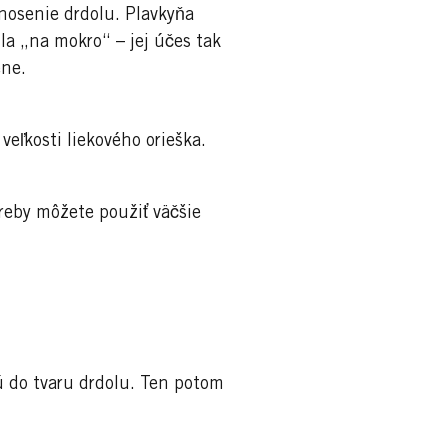
nosenie drdolu. Plavkyňa
la „na mokro“ – jej účes tak
éne.
 veľkosti liekového orieška.
treby môžete použiť väčšie
ú do tvaru drdolu. Ten potom