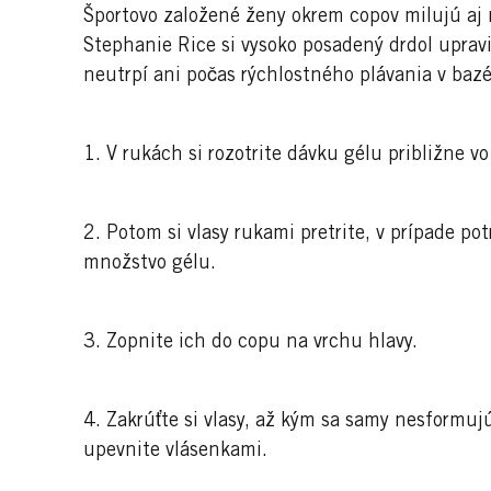
Športovo založené ženy okrem copov milujú aj 
Stephanie Rice si vysoko posadený drdol upravi
neutrpí ani počas rýchlostného plávania v baz
1. V rukách si rozotrite dávku gélu približne vo
2. Potom si vlasy rukami pretrite, v prípade po
množstvo gélu.
3. Zopnite ich do copu na vrchu hlavy.
4. Zakrúťte si vlasy, až kým sa samy nesformuj
upevnite vlásenkami.