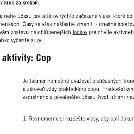
v krok za krokom.
álneho účesu pre atlétov rýchlo začesané vlasy, ktoré bol
ienkach. Časy sa však našťastie zmenili - dnešné športov
 vám zostavu najobľúbenejších
lookov
pre chvíle aktívne
ahko vyčaríte aj vy.
 aktivity: Cop
Je takmer nemožné uvažovať o súčasných trend
a zároveň vždy praktického copu. Predovšetkým
vzdušného a pôvabného účesu život už ani neve
1. Rovnomerne si rozčešte vlasy, aby boli doko