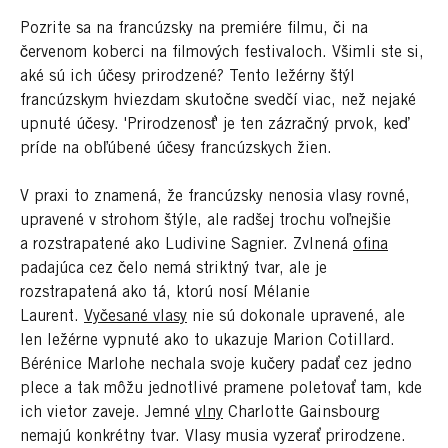
Pozrite sa na francúzsky na premiére filmu, či na
červenom koberci na filmových festivaloch. Všimli ste si,
aké sú ich účesy prirodzené? Tento ležérny štýl
francúzskym hviezdam skutočne svedčí viac, než nejaké
upnuté účesy. 'Prirodzenosť' je ten zázračný prvok, keď
príde na obľúbené účesy francúzskych žien.
V praxi to znamená, že francúzsky nenosia vlasy rovné,
upravené v strohom štýle, ale radšej trochu voľnejšie
a rozstrapatené ako Ludivine Sagnier. Zvlnená
ofina
padajúca cez čelo nemá striktný tvar, ale je
rozstrapatená ako tá, ktorú nosí Mélanie
Laurent.
Vyčesané vlasy
nie sú dokonale upravené, ale
len ležérne vypnuté ako to ukazuje Marion Cotillard.
Bérénice Marlohe nechala svoje kučery padať cez jedno
plece a tak môžu jednotlivé pramene poletovať tam, kde
ich vietor zaveje. Jemné
vlny
Charlotte Gainsbourg
nemajú konkrétny tvar. Vlasy musia vyzerať prirodzene.