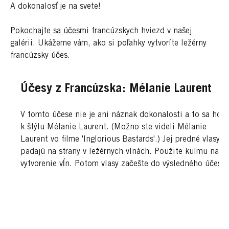
A dokonalosť je na svete!
Pokochajte sa účesmi
francúzskych hviezd v našej
galérii. Ukážeme vám, ako si poľahky vytvoríte ležérny
francúzsky účes.
Účesy z Francúzska: Mélanie Laurent
V tomto účese nie je ani náznak dokonalosti a to sa hodí
k štýlu Mélanie Laurent. (Možno ste videli Mélanie
Laurent vo filme 'Inglorious Bastards'.) Jej predné vlasy
padajú na strany v ležérnych vlnách. Použite kulmu na
vytvorenie vĺn. Potom vlasy začešte do výsledného účesu.