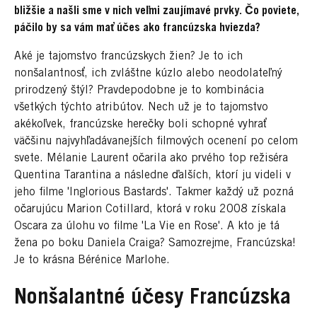
bližšie a našli sme v nich veľmi zaujímavé prvky. Čo poviete,
páčilo by sa vám mať účes ako francúzska hviezda?
Aké je tajomstvo francúzskych žien? Je to ich
nonšalantnosť, ich zvláštne kúzlo alebo neodolateľný
prirodzený štýl? Pravdepodobne je to kombinácia
všetkých týchto atribútov. Nech už je to tajomstvo
akékoľvek, francúzske herečky boli schopné vyhrať
väčšinu najvyhľadávanejších filmových ocenení po celom
svete. Mélanie Laurent očarila ako prvého top režiséra
Quentina Tarantina a následne ďalších, ktorí ju videli v
jeho filme 'Inglorious Bastards'. Takmer každý už pozná
očarujúcu Marion Cotillard, ktorá v roku 2008 získala
Oscara za úlohu vo filme 'La Vie en Rose'. A kto je tá
žena po boku Daniela Craiga? Samozrejme, Francúzska!
Je to krásna Bérénice Marlohe.
Nonšalantné účesy Francúzska