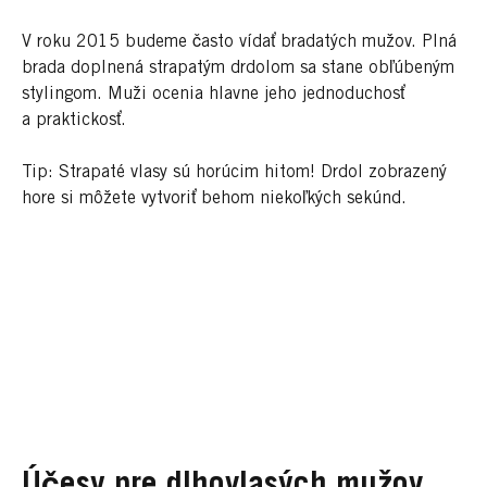
V roku 2015 budeme často vídať bradatých mužov. Plná
brada doplnená strapatým drdolom sa stane obľúbeným
stylingom. Muži ocenia hlavne jeho jednoduchosť
a praktickosť.
Tip: Strapaté vlasy sú horúcim hitom! Drdol zobrazený
hore si môžete vytvoriť behom niekoľkých sekúnd.
Účesy pre dlhovlasých mužov