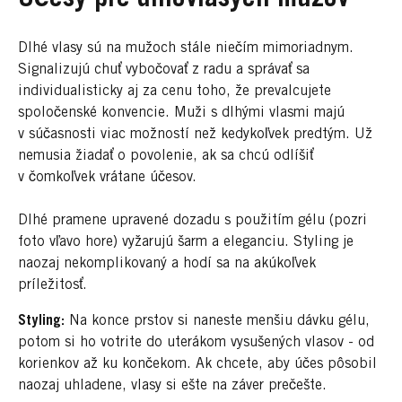
Dlhé vlasy sú na mužoch stále niečím mimoriadnym.
Signalizujú chuť vybočovať z radu a správať sa
individualisticky aj za cenu toho, že prevalcujete
spoločenské konvencie. Muži s dlhými vlasmi majú
v súčasnosti viac možností než kedykoľvek predtým. Už
nemusia žiadať o povolenie, ak sa chcú odlíšiť
v čomkoľvek vrátane účesov.
Dlhé pramene upravené dozadu s použitím gélu (pozri
foto vľavo hore) vyžarujú šarm a eleganciu. Styling je
naozaj nekomplikovaný a hodí sa na akúkoľvek
príležitosť.
Styling:
Na konce prstov si naneste menšiu dávku gélu,
potom si ho votrite do uterákom vysušených vlasov - od
korienkov až ku končekom. Ak chcete, aby účes pôsobil
naozaj uhladene, vlasy si ešte na záver prečešte.