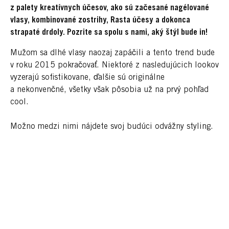
z palety kreatívnych účesov, ako sú začesané nagélované
vlasy, kombinované zostrihy, Rasta účesy a dokonca
strapaté drdoly. Pozrite sa spolu s nami, aký štýl
bude in!
Mužom sa dlhé vlasy naozaj zapáčili a tento trend bude
v roku 2015 pokračovať. Niektoré z nasledujúcich lookov
vyzerajú sofistikovane, ďalšie sú originálne
a nekonvenčné, všetky však pôsobia už na prvý pohľad
cool.
Možno medzi nimi nájdete svoj budúci odvážny styling.