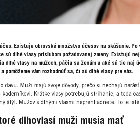
j účes. Existuje obrovské množstvo účesov na skúšanie. Po
ke sú dlhé vlasy prísľubom požadovanej zmeny. Existujú ne
ia dlhé vlasy na mužoch, páčia sa ženám a aké sú tie naj
a pomôžeme vám rozhodnúť sa, či sú dlhé vlasy pre vás.
o davu. Muži majú svoje dôvody, prečo si nechajú narásť 
 kaderníkovi. Krátke vlasy potrebujú strihanie, a teda ča
ný štýl. Mužov s dlhými vlasmi neprehliadnete. To je isté
 ktoré dlhovlasí muži musia mať