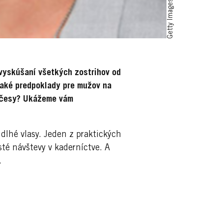
Getty Images
 vyskúšaní všetkých zostrihov od
jaké predpoklady pre mužov na
 účesy? Ukážeme vám
dlhé vlasy. Jeden z praktických
sté návštevy v kaderníctve. A
.