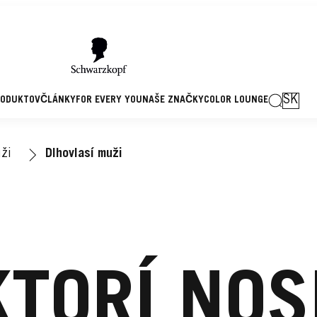
SK
RODUKTOV
ČLÁNKY
FOR EVERY YOU
NAŠE ZNAČKY
COLOR LOUNGE
ži
Dlhovlasí muži
KTORÍ NOS