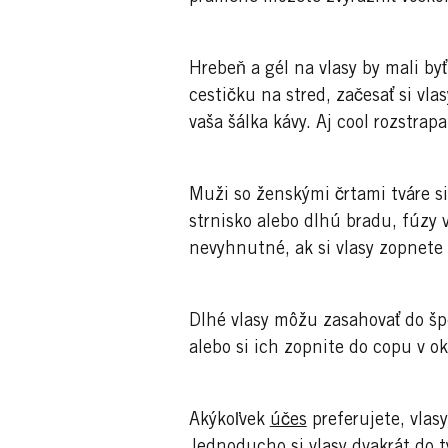
Hrebeň a gél na vlasy by mali byť
cestičku na stred, začesať si vla
vaša šálka kávy. Aj cool rozstrap
Muži so ženskými črtami tváre si
strnisko alebo dlhú bradu, fúzy
nevyhnutné, ak si vlasy zopnete 
Dlhé vlasy môžu zasahovať do špo
alebo si ich zopnite do copu v ok
Akýkoľvek
účes
preferujete, vlas
Jednoducho si vlasy dvakrát do 