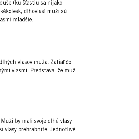
 duše (ku šťastiu sa nijako
kékoľvek, dlhovlasí muži sú
lasmi mladšie.
dlhých vlasov muža. Zatiaľ čo
hými vlasmi. Predstava, že muž
Muži by mali svoje dlhé vlasy
i vlasy prehrabnite. Jednotlivé