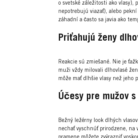
o svetské záležitosti ako vlasy),
nepotrebujú viazať), alebo pekní
záhadní a často sa javia ako tem
Priťahujú ženy dlho
Reakcie sú zmiešané. Nie je ťaž
muži vždy milovali dlhovlasé že
môže mať dlhšie vlasy než jeho pa
Účesy pre mužov s 
Bežný ležérny look dlhých vlasov
nechať vyschnúť prirodzene, na v
pramene môžete zvýrazniť vosko