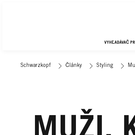
VYHĽADÁVAČ P
Schwarzkopf
Články
Styling
Mu
MUŽI, 