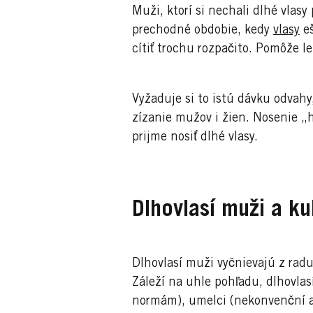
Muži, ktorí si nechali dlhé vlasy
prechodné obdobie, kedy
vlasy
eš
cítiť trochu rozpačito. Pomôže le
Vyžaduje si to istú dávku odvahy
zízanie mužov i žien. Nosenie „h
prijme nosiť dlhé vlasy.
Dlhovlasí muži a k
Dlhovlasí muži vyčnievajú z radu
Záleží na uhle pohľadu, dlhovlas
normám), umelci (nekonvenční a o