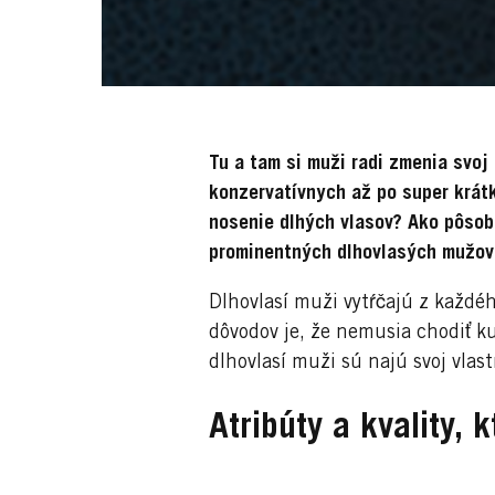
Tu a tam si muži radi zmenia svo
konzervatívnych až po super krát
nosenie dlhých vlasov? Ako pôsob
prominentných dlhovlasých mužov 
Dlhovlasí muži vytŕčajú z každéh
dôvodov je, že nemusia chodiť ku
dlhovlasí muži sú najú svoj vlast
Atribúty a kvality,