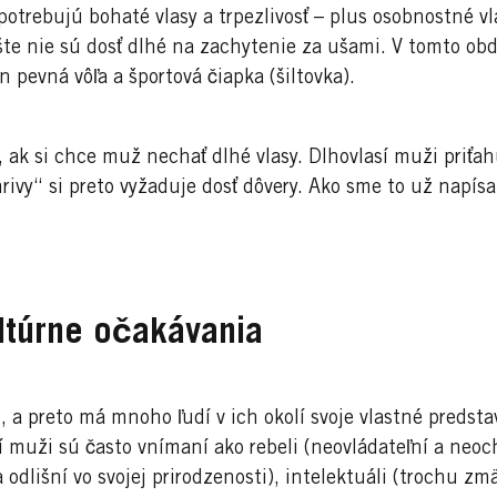
 potrebujú bohaté vlasy a trpezlivosť – plus osobnostné vl
te nie sú dosť dlhé na zachytenie za ušami. V tomto obd
n pevná vôľa a športová čiapka (šiltovka).
, ak si chce muž nechať dlhé vlasy. Dlhovlasí muži priťah
rivy“ si preto vyžaduje dosť dôvery. Ako sme to už napísa
ultúrne očakávania
, a preto má mnoho ľudí v ich okolí svoje vlastné predst
í muži sú často vnímaní ako rebeli (neovládateľní a neoc
dlišní vo svojej prirodzenosti), intelektuáli (trochu zm