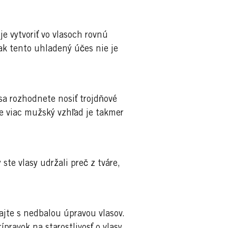
e vytvoriť vo vlasoch rovnú
, ak tento uhladený účes nie je
sa rozhodnete nosiť trojdňové
e viac mužský vzhľad je takmer
te vlasy udržali preč z tváre,
ajte s nedbalou úpravou vlasov.
rípravok na
starostlivosť o vlasy
.