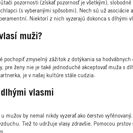
 pútači pozornosti (získať pozornosť je všetkým), slobodné
 chlapci (s vyberanými spôsobmi). Nech sú už asociácie a
peramentní. Niektorí z nich vyzerajú dokonca s dlhými v
vlasí muži?
ké pochopiť zmyselný zážitok z dotýkania sa hodvábnych 
ny, pre ženy nie je také jednoduché akceptovať muža s dl
rtnerka, je v našej kultúre stále cudzia.
dlhými vlasmi
 u mužov by nemal nikdy vyzerať ako čerstvo vyfénovaný. 
zduchu. Tiež to udržuje vlasy zdravšie. Pomocou prstov s
m.