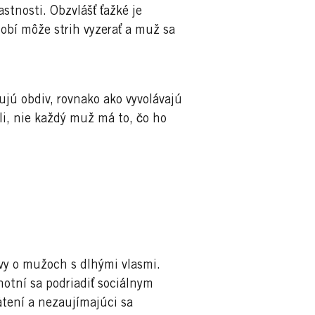
astnosti. Obzvlášť ťažké je
obí môže strih vyzerať a muž sa
ujú obdiv, rovnako ako vyvolávajú
li, nie každý muž má to, čo ho
avy o mužoch s dlhými vlasmi.
hotní sa podriadiť sociálnym
ätení a nezaujímajúci sa