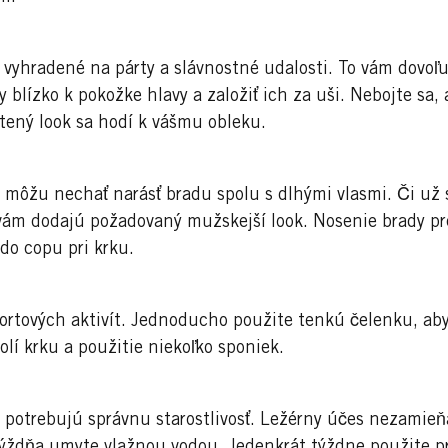
 vyhradené na párty a slávnostné udalosti. To vám dovoľuj
sy blízko k pokožke hlavy a založiť ich za uši. Nebojte sa
atený look sa hodí k vášmu obleku.
 môžu nechať narásť bradu spolu s dlhými vlasmi. Či už 
 vám dodajú požadovaný mužskejší look. Nosenie brady pr
do copu pri krku.
rtových aktivít. Jednoducho použite tenkú čelenku, aby s
olí krku a použitie niekoľko sponiek.
y potrebujú správnu starostlivosť. Ležérny účes nezamieň
týždňa umyte vlažnou vodou. Jedenkrát týždne použite p