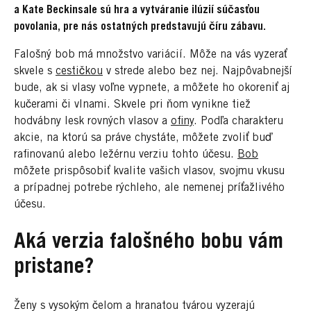
a Kate Beckinsale sú hra a vytváranie ilúzií súčasťou
povolania, pre nás ostatných predstavujú číru zábavu.
Falošný bob má množstvo variácií. Môže na vás vyzerať
skvele s
cestičkou
v strede alebo bez nej. Najpôvabnejší
bude, ak si vlasy voľne vypnete, a môžete ho okoreniť aj
kučerami či vlnami. Skvele pri ňom vynikne tiež
hodvábny lesk rovných vlasov a
ofiny
. Podľa charakteru
akcie, na ktorú sa práve chystáte, môžete zvoliť buď
rafinovanú alebo ležérnu verziu tohto účesu.
Bob
môžete prispôsobiť kvalite vašich vlasov, svojmu vkusu
a prípadnej potrebe rýchleho, ale nemenej príťažlivého
účesu.
Aká verzia falošného bobu vám
pristane?
Ženy s vysokým čelom a hranatou tvárou vyzerajú