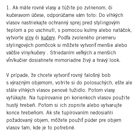
1. Ak máte rovné vlasy a túžite po zvlnenom, či
kučeravom účese, odporúčame vám toto: Do vlhkých
vlasov nastriekajte ochranný sprej pred stylingovým
teplom a po uschnutí, s pomocou kulmy alebo natáčok,
vytvorte
vlny
či
kučery
. Podľa zvoleného priemeru
stylingových pomôcok si môžete vytvoriť menšie alebo
väčšie vlny/kučery . Striedaním veľkých a menších
vĺn/kučier dosiahnete mimoriadne živý a hravý look.
V prípade, že chcete vytvoriť rovný falošný bob
s výrazným objemom, votrite si do polosuchých, ešte ale
stále vlhkých vlasov penové tužidlo. Potom vlasy
vyfúkajte. Na tupírovanie pri korienkoch vlasov použite
hustý hrebeň. Potom si ich zopnite alebo vytvarujte
konce hrebeňom. Ak ste tupírovaním nedosiahli
požadovaný objem, môžete použiť púder pre objem
vlasov tam, kde je to potrebné.