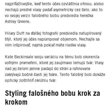
najpríťažlivejšie, keď tento účes ozvláštnia ofinou, alebo
nechajú predné vlasy padať asymetricky cez čelo, ako to
vo svojej verzii falošného bobu predviedla herečka
Ashley Greene.
Hilary Duff na ďalšej fotografii predviedla natupírovaný
štýl, ktorý jej účes napumpoval objemom. Nechajte sa
ním inšpirovať, najmä pokiaľ máte riedke vlasy.
Kate Beckinsale svoju variáciu na tému bob okorenila
voľnými prameňmi, ktoré jej zaujímavo lemujú tvár. Vlasy
nad jej čelom jemne padajú do strán a rafinovane
zakrývajú bočné časti jej tváre. Tento falošný bob dokáže
opticky zoštíhliť okrúhlu tvár.
Styling falošného bobu krok za
krokom