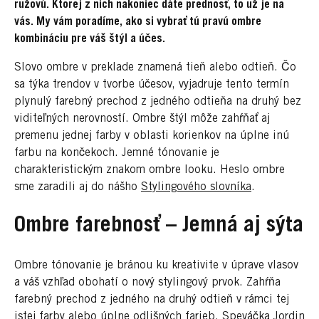
ružovú. Ktorej z nich nakoniec dáte prednosť, to už je na
vás. My vám poradíme, ako si vybrať tú pravú ombre
kombináciu pre váš štýl a účes.
Slovo ombre v preklade znamená tieň alebo odtieň. Čo
sa týka trendov v tvorbe účesov, vyjadruje tento termín
plynulý farebný prechod z jedného odtieňa na druhý bez
viditeľných nerovností. Ombre štýl môže zahŕňať aj
premenu jednej farby v oblasti korienkov na úplne inú
farbu na končekoch. Jemné tónovanie je
charakteristickým znakom ombre looku. Heslo ombre
sme zaradili aj do nášho
Stylingového slovníka
.
Ombre farebnosť – Jemná aj sýta
Ombre tónovanie je bránou ku kreativite v úprave vlasov
a váš vzhľad obohatí o nový stylingový prvok. Zahŕňa
farebný prechod z jedného na druhý odtieň v rámci tej
istej farby alebo úplne odlišných farieb. Speváčka Jordin