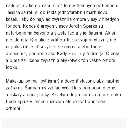
najlepšie v kombinácii s otfitom
v tlmených odtieňoch.
Jassica Jarrell si obliekla jednofarebnú marhuľovú
košeľu, aby čo najviac zvýraznila ombre vlasy v hnedých
tónoch. Konce čiernych vlasov Jordin Sparks sú
nafarbené na červeno a skvele ladia s jej šatami. Ak si
nie ste istá tým ako zladiť outfit so svojimi vlasmi, nič
nepokazíte, keď si vyberiete čierne alebo biele
oblečenie, podobne ako Kady Z či Lily Aldridge. Čierna
a biela zaručene zvýraznia akýkoľvek tón vášho ombre
looku.
Make-up by mal byť jemný a dovoliť vlasom, aby naplno
zažiarili. Šarmantný vzhľad vyčaríte s pomocou čiernej
maskary a očnej linky. Skvelým doplnkom k ombre looku
bude aj rúž v jemne ružovom alebo svetlohnedom
odtieni.