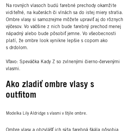
Na rovných vlasoch budú farebné prechody okamžite
viditeľné, na kučerách či vlnách sa do istej miery stratia.
Ombre vlasy si samozrejme môžete upraviť aj do rôznych
výčesov. Vo väčšine z nich bude farebný prechod menej
nápadný alebo bude pôsobiť jemne. Vo všeobecnosti
platí, že ombre look vynikne lepšie s copom ako
s drdolom.
Vľavo: Speváčka Kady Z so zvlnenými čierno-červenými
vlasmi.
Ako zladiť ombre vlasy s
outfitom
Modelka Lily Aldridge s vlasmi v štýle ombre.
Ombre vlasy a obzvlášť ich sýta farebná škála pôsobia