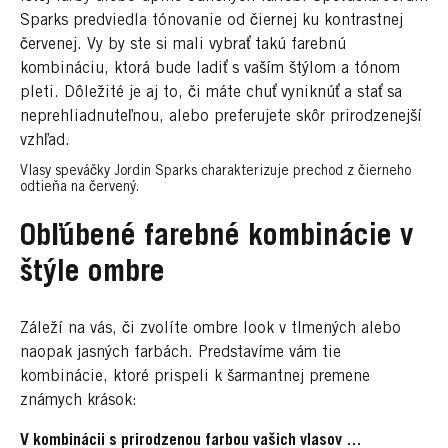
Sparks predviedla tónovanie od čiernej ku kontrastnej
červenej. Vy by ste si mali vybrať takú farebnú
kombináciu, ktorá bude ladiť s vaším štýlom a tónom
pleti. Dôležité je aj to, či máte chuť vyniknúť a stať sa
neprehliadnuteľnou, alebo preferujete skôr prirodzenejší
vzhľad.
Vlasy speváčky Jordin Sparks charakterizuje prechod z čierneho
odtieňa na červený.
Obľúbené farebné kombinácie v
štýle ombre
Záleží na vás, či zvolíte ombre look v tlmených alebo
naopak jasných farbách. Predstavíme vám tie
kombinácie, ktoré prispeli k šarmantnej premene
známych krások:
V kombinácii s prirodzenou farbou vašich vlasov …