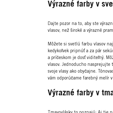
Výrazné farby v sve
Dajte pozor na to, aby ste výraz
vlasov, než široké a výrazné pra
Môžete si svetlú farbu vlasov na
kedykoľvek pripnúť a za pár sekú
a príčeskom je dosť viditeľný. Mô
vlasov. Jednoducho nasprejujte 
svoje vlasy ako obyčajne. Tónovac
vám odporúčame farebný melír v 
Výrazné farby v tm
Tmavovlásky to poznajú: Aj tie na