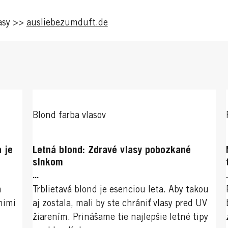
lasy >>
ausliebezumduft.de
Blond farba vlasov
 je
Letná blond: Zdravé vlasy pobozkané
slnkom
...
m
Trblietavá blond je esenciou leta. Aby takou
nimi
aj zostala, mali by ste chrániť vlasy pred UV
žiarením. Prinášame tie najlepšie letné tipy