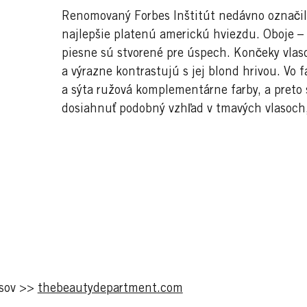
Renomovaný Forbes Inštitút nedávno označil
najlepšie platenú americkú hviezdu. Oboje – j
piesne sú stvorené pre úspech. Končeky vlas
a výrazne kontrastujú s jej blond hrivou. Vo 
a sýta ružová komplementárne farby, a preto
dosiahnuť podobný vzhľad v tmavých vlasoch,
asov >>
thebeautydepartment.com