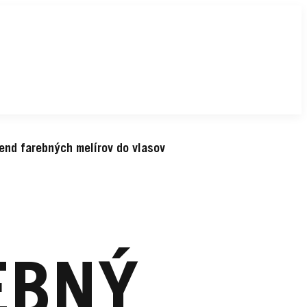
end farebných melírov do vlasov
EBNÝ