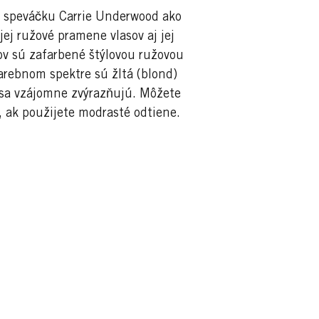
 speváčku Carrie Underwood ako
ej ružové pramene vlasov aj jej
ov sú zafarbené štýlovou ružovou
farebnom spektre sú žltá (blond)
 sa vzájomne zvýrazňujú. Môžete
 ak použijete modrasté odtiene.