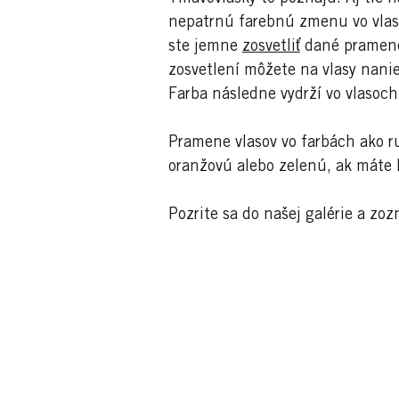
nepatrnú farebnú zmenu vo vlaso
ste jemne
zosvetliť
dané pramene 
zosvetlení môžete na vlasy nanie
Farba následne vydrží vo vlasoch
Pramene vlasov vo farbách ako ru
oranžovú alebo zelenú, ak máte h
Pozrite sa do našej galérie a zo