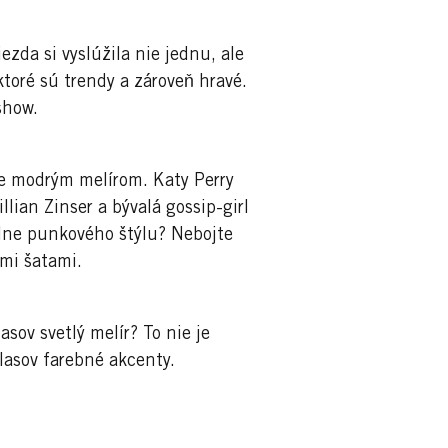
zda si vyslúžila nie jednu, ale
toré sú trendy a zároveň hravé.
show.
ne modrým melírom. Katy Perry
illian Zinser a bývalá gossip-girl
vlne punkového štýlu? Nebojte
ymi šatami.
sov svetlý melír? To nie je
lasov farebné akcenty.