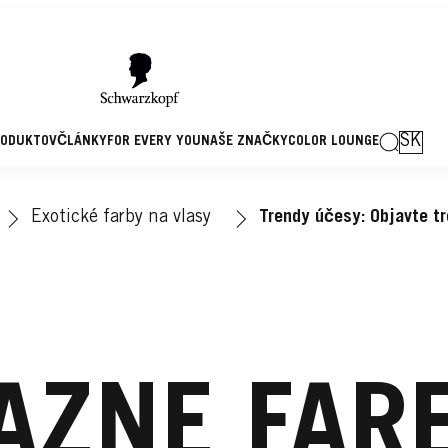
SK
RODUKTOV
ČLÁNKY
FOR EVERY YOU
NAŠE ZNAČKY
COLOR LOUNGE
Exotické farby na vlasy
Trendy účesy: Objavte tr
AZNE FAR