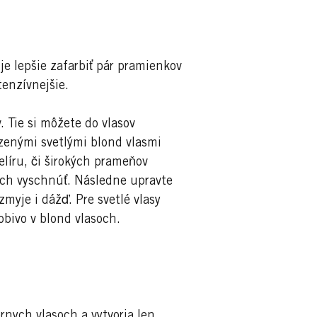
je lepšie zafarbiť pár pramienkov
tenzívnejšie.
 Tie si môžete do vlasov
dzenými svetlými blond vlasmi
elíru, či širokých prameňov
ich vyschnúť. Následne upravte
zmyje i dážď. Pre svetlé vlasy
bivo v blond vlasoch.
rnych vlasoch a vytvoria len