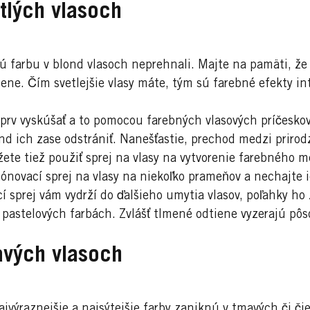
tlých vlasoch
nú farbu v blond vlasoch neprehnali. Majte na pamäti, že 
mene. Čím svetlejšie vlasy máte, tým sú farebné efekty in
jprv vyskúšať a to pomocou farebných vlasových príčeskov.
nd ich zase odstrániť. Nanešťastie, prechod medzi priro
žete tiež použiť sprej na vlasy na vytvorenie farebného m
tónovací sprej na vlasy na niekoľko prameňov a nechajte 
í sprej vám vydrží do ďalšieho umytia vlasov, poľahky ho 
pastelových farbách. Zvlášť tlmené odtiene vyzerajú pôso
avých vlasoch
jvýraznejšie a najsýtejšie farby zaniknú v tmavých či čie