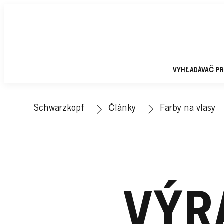
VYHĽADÁVAČ P
Schwarzkopf
Články
Farby na vlasy
VÝR