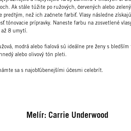
ch. Ak stále túžite po ružových, červených alebo zelen
predtým, než ich začnete farbiť. Vlasy následne získaj
sť tónovacie prípravky. Naneste farbu na zosvetlené vlas
 až 8 umytí.
žová, modrá alebo fialová sú ideálne pre ženy s bledším 
nedý alebo olivový tón pleti.
známte sa s najobľúbenejšími účesmi celebrít.
Melír: Carrie Underwood