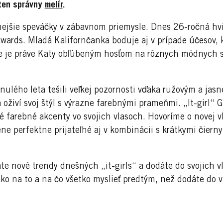
 ten správny
melír
.
ejšie speváčky v zábavnom priemysle. Dnes 26-ročná hvie
ards. Mladá Kalifornčanka boduje aj v prípade účesov, k
že je práve Katy obľúbeným hosťom na rôznych módnych 
nulého leta tešili veľkej pozornosti vďaka ružovým a jas
a oživí svoj štýl s výrazne farebnými prameňmi. „It-girl“ G
né farebné akcenty vo svojich vlasoch. Hovoríme o novej 
ene perfektne prijateľné aj v kombinácii s krátkymi čiern
e nové trendy dnešných „it-girls“ a dodáte do svojich vla
o na to a na čo všetko myslieť predtým, než dodáte do v