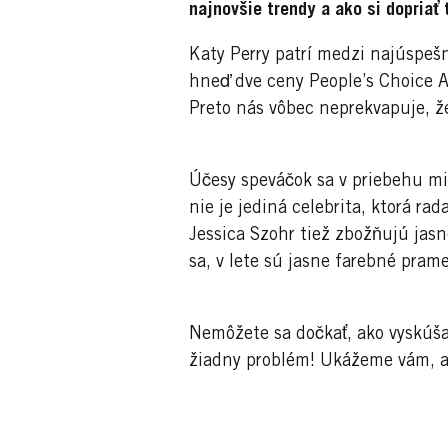
najnovšie trendy a ako si dopriať
Katy Perry patrí medzi najúspešn
hneď dve ceny People’s Choice Aw
Preto nás vôbec neprekvapuje, 
Účesy speváčok sa v priebehu mi
nie je jediná celebrita, ktorá rad
Jessica Szohr tiež zbožňujú jas
sa, v lete sú jasne farebné pram
Nemôžete sa dočkať, ako vyskúšat
žiadny problém! Ukážeme vám, ak