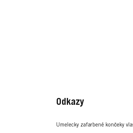
Odkazy
Umelecky zafarbené končeky vl