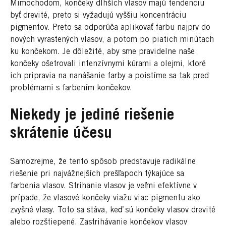
Mimochodom, končeky dlhších vlasov majú tendenciu
byť drevité, preto si vyžadujú vyššiu koncentráciu
pigmentov. Preto sa odporúča aplikovať farbu najprv do
nových vyrastených vlasov, a potom po piatich minútach
ku končekom. Je dôležité, aby sme pravidelne naše
končeky ošetrovali intenzívnymi kúrami a olejmi, ktoré
ich pripravia na nanášanie farby a poistíme sa tak pred
problémami s farbením končekov.
Niekedy je jediné riešenie
skrátenie účesu
Samozrejme, že tento spôsob predstavuje radikálne
riešenie pri najvážnejších prešľapoch týkajúce sa
farbenia vlasov. Strihanie vlasov je veľmi efektívne v
prípade, že vlasové končeky viažu viac pigmentu ako
zvyšné vlasy. Toto sa stáva, keď sú končeky vlasov drevité
alebo rozštiepené. Zastrihávanie končekov vlasov