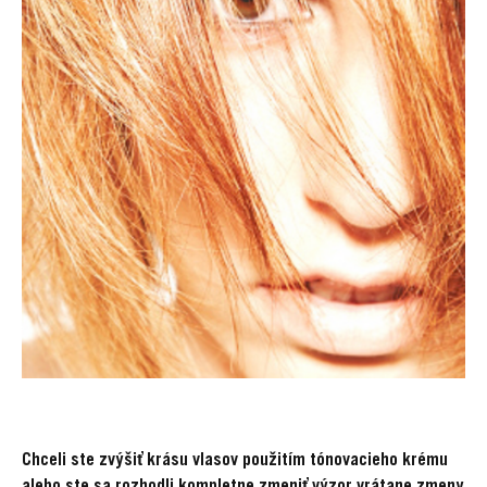
Chceli ste zvýšiť krásu vlasov použitím tónovacieho krému
alebo ste sa rozhodli kompletne zmeniť výzor vrátane zmeny