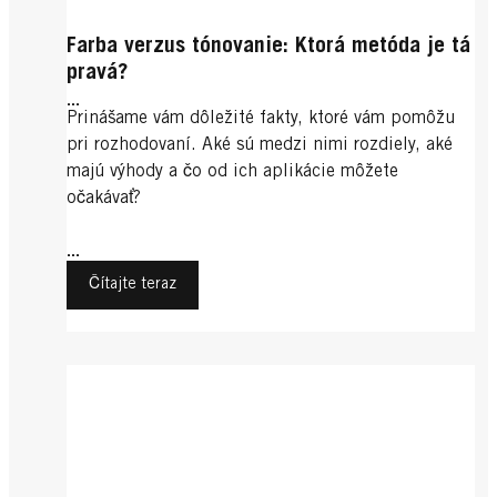
Farba verzus tónovanie: Ktorá metóda je tá
pravá?
...
Prinášame vám dôležité fakty, ktoré vám pomôžu
pri rozhodovaní. Aké sú medzi nimi rozdiely, aké
majú výhody a čo od ich aplikácie môžete
očakávať?
...
Čítajte teraz
Blond farba vlasov
Exotické farby na vlasy
Plavá farba na vlasy
Letná blond: Zdravé vlasy pobozkané
Zosvetľovanie
Farebné pruhy