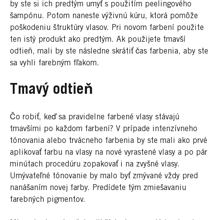
by ste si ich predtým umyť s použitím peelingového
šampónu. Potom naneste výživnú kúru, ktorá pomôže
poškodeniu štruktúry vlasov. Pri novom farbení použite
ten istý produkt ako predtým. Ak použijete tmavší
odtieň, mali by ste následne skrátiť čas farbenia, aby ste
sa vyhli farebným fľakom.
Tmavý odtieň
Čo robiť, keď sa pravidelne farbené vlasy stávajú
tmavšími po každom farbení? V prípade intenzívneho
tónovania alebo trvácneho farbenia by ste mali ako prvé
aplikovať farbu na vlasy na nové vyrastené vlasy a po pár
minútach procedúru zopakovať i na zvyšné vlasy.
Umývateľné tónovanie by malo byť zmývané vždy pred
nanášaním novej farby. Predídete tým zmiešavaniu
farebných pigmentov.