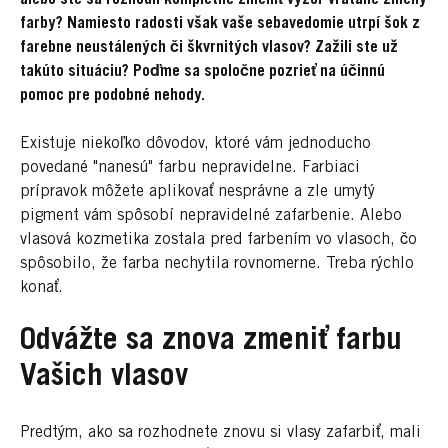
farby? Namiesto radosti však vaše sebavedomie utrpí šok z
farebne neustálených či škvrnitých vlasov? Zažili ste už
takúto situáciu? Poďme sa spoločne pozrieť na účinnú
pomoc pre podobné nehody.
Existuje niekoľko dôvodov, ktoré vám jednoducho
povedané "nanesú" farbu nepravidelne. Farbiaci
prípravok môžete aplikovať nesprávne a zle umytý
pigment vám spôsobí nepravidelné zafarbenie. Alebo
vlasová kozmetika zostala pred farbením vo vlasoch, čo
spôsobilo, že farba nechytila rovnomerne. Treba rýchlo
konať.
Odvážte sa znova zmeniť farbu
Vašich vlasov
Predtým, ako sa rozhodnete znovu si vlasy zafarbiť, mali