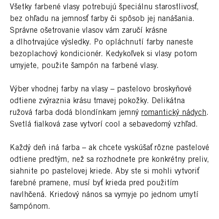
Všetky farbené vlasy potrebujú špeciálnu starostlivosť,
bez ohľadu na jemnosť farby či spôsob jej nanášania.
Správne ošetrovanie vlasov vám zaručí krásne
a dlhotrvajúce výsledky. Po opláchnutí farby naneste
bezoplachový kondicionér. Kedykoľvek si vlasy potom
umyjete, použite šampón na farbené vlasy.
Výber vhodnej farby na vlasy – pastelovo broskyňové
odtiene zvýraznia krásu tmavej pokožky. Delikátna
ružová farba dodá blondínkam jemný
romantický nádych
.
Svetlá fialková zase vytvorí cool a sebavedomý vzhľad.
Každý deň iná farba – ak chcete vyskúšať rôzne pastelové
odtiene predtým, než sa rozhodnete pre konkrétny preliv,
siahnite po pastelovej kriede. Aby ste si mohli vytvoriť
farebné pramene, musí byť krieda pred použitím
navlhčená. Kriedový nános sa vymyje po jednom umytí
šampónom.