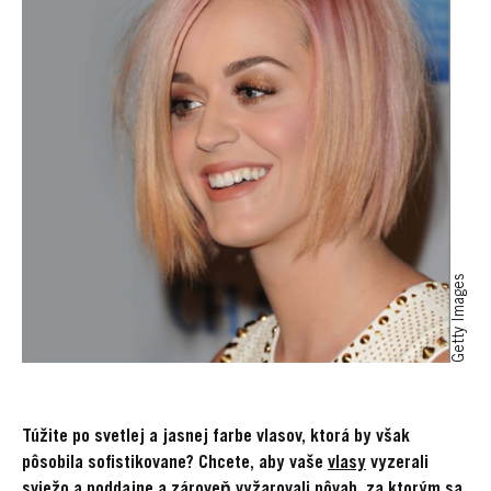
Getty Images
Túžite po svetlej a jasnej farbe vlasov, ktorá by však
pôsobila sofistikovane? Chcete, aby vaše
vlasy
vyzerali
sviežo a poddajne a zároveň vyžarovali pôvab, za ktorým sa