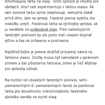
dlhotrvajúcej farby na vlasy. Tento spôsob je vhodný pre
všetkých, ktorí radi experimentujú s farbou vlasov. Ak
vám zvolená farba úplne nevyhovuje, nemusíte čakať
príliš dlho, kým sa vymyje. Farebné prelivy vydržia iba
niekoľko umytí. Pastelová farba sa rýchlejšie vymýva, ak
ju nanášate na
poškodené vlasy
. Pred nasledujúcim
farebným prelivom by ste preto mali vlasom dopriať
výživu a čas na zotavenie a posilnenie.
Najdôležitejšie je presne dodržať pribalený návod na
farbenie vlasov. Zložky musia byť namiešané v správnom
pomere a čas pôsobenia farbiacej zmesi je tiež kľúčový
pre výsledný odtieň.
Na rozdiel od obvyklých farebných prelivov, semi-
permanentných či permanentných farieb sa pastelová
farba pre dosiahnutie intenzívnejšieho farebného
výsledku nanáša na suché vlasy.