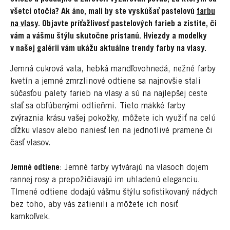
všetci otočia? Ak áno, mali by ste vyskúšať pastelovú
farbu
na vlasy
. Objavte príťažlivosť pastelových farieb a zistite, či
vám a vášmu štýlu skutočne pristanú. Hviezdy a modelky
v našej galérii vám ukážu aktuálne trendy farby na vlasy.
Jemná cukrová vata, hebká mandľovohnedá, nežné farby
kvetín a jemné zmrzlinové odtiene sa najnovšie stali
súčasťou palety farieb na vlasy a sú na najlepšej ceste
stať sa obľúbenými odtieňmi. Tieto mäkké farby
zvýraznia krásu vašej pokožky, môžete ich využiť na celú
dĺžku vlasov alebo naniesť len na jednotlivé pramene či
časť vlasov.
Jemné odtiene
: Jemné farby vytvárajú na vlasoch dojem
rannej rosy a prepožičiavajú im uhladenú eleganciu.
Tlmené odtiene dodajú vášmu štýlu sofistikovaný nádych
bez toho, aby vás zatienili a môžete ich nosiť
kamkoľvek.