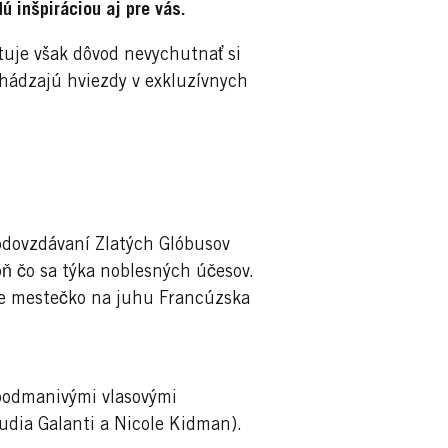
 inšpiráciou aj pre vás.
tuje však dôvod nevychutnať si
chádzajú hviezdy v exkluzívnych
 odovzdávaní Zlatých Glóbusov
oň čo sa týka noblesných účesov.
ne mestečko na juhu Francúzska
 podmanivými vlasovými
udia Galanti a Nicole Kidman).