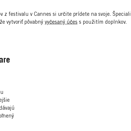
ov z festivalu v Cannes si určite prídete na svoje. Špec
e vytvoriť pôvabný
vyčesaný účes
s použitím doplnkov.
are
ru
ejšie
dávajú
oľnený