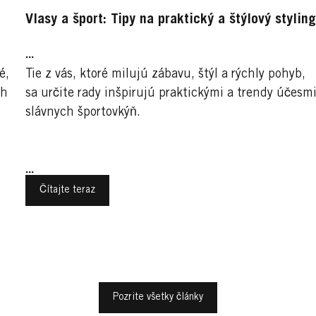
Vlasy a šport: Tipy na praktický a štýlový stylin
...
é,
Tie z vás, ktoré milujú zábavu, štýl a rýchly pohyb,
ch
sa určite rady inšpirujú praktickými a trendy účesm
slávnych športovkýň.
...
Čítajte teraz
Trendy účesy pre ženy
Športy
Pozrite všetky články
Športy