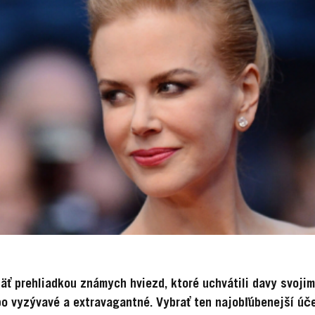
päť prehliadkou známych hviezd, ktoré uchvátili davy svoji
o vyzývavé a extravagantné. Vybrať ten najobľúbenejší úče