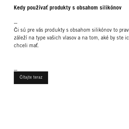
Kedy používať produkty s obsahom silikónov
...
Či sú pre vás produkty s obsahom silikónov to prav
záleží na type vašich vlasov a na tom, aké by ste i
chceli mať.
...
Čítajte teraz
Trendy účesy pre ženy
Športy
Športy