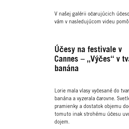
V našej galérii očarujúcich účes
vám v nasledujúcom videu pomôž
Účesy na festivale v
Cannes – „Výčes“ v tv
banána
Lorie mala vlasy vyčesané do tva
banána a vyzerala čarovne. Svetl
pramienky a dostatok objemu do
tomuto inak strohému účesu uv
dojem.