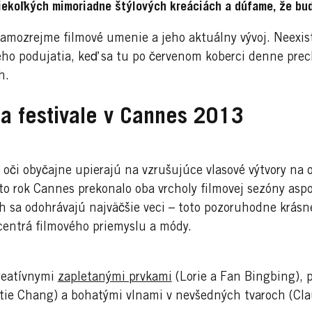
ekoľkých mimoriadne štýlových kreáciách a dúfame, že budú
amozrejme filmové umenie a jeho aktuálny vývoj. Neexis
pého podujatia, keď sa tu po červenom koberci denne pre
h.
a festivale v Cannes 2013
 oči obyčajne upierajú na vzrušujúce vlasové výtvory na
nto rok Cannes prekonalo oba vrcholy filmovej sezóny asp
h sa odohrávajú najväčšie veci – toto pozoruhodne krás
 centrá filmového priemyslu a módy.
reatívnymi
zapletanými prvkami
(Lorie a Fan Bingbing),
tie Chang) a bohatými vlnami v nevšedných tvaroch (Cla