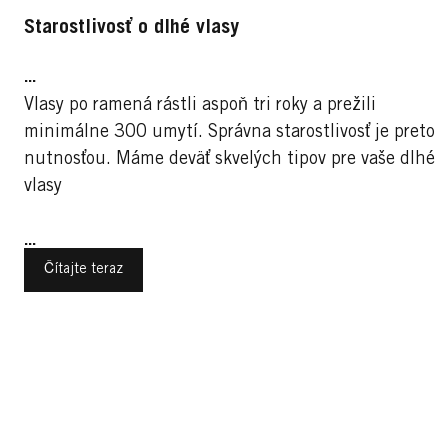
g
Starostlivosť o dlhé vlasy
...
Vlasy po ramená rástli aspoň tri roky a prežili
i
minimálne 300 umytí. Správna starostlivosť je preto
nutnosťou. Máme deväť skvelých tipov pre vaše dlhé
vlasy
...
Čítajte teraz
Trendy účesy pre ženy
Športy
Športy