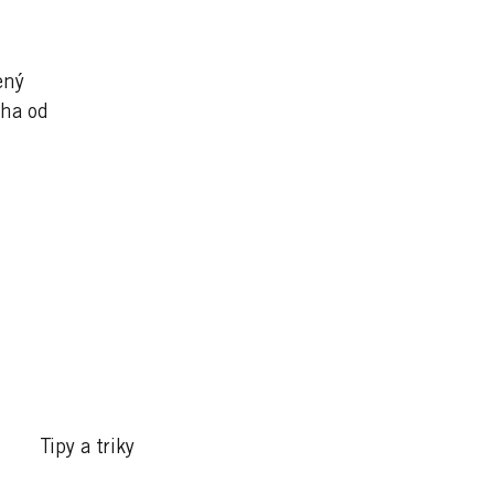
ený
aha od
Tipy a triky