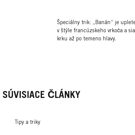
Špeciálny trik: „Banán“ je uplet
v štýle francúzskeho vrkoča a si
krku až po temeno hlavy.
SÚVISIACE ČLÁNKY
Tipy a triky