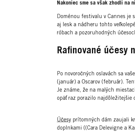
Nakoniec sme sa však zhodli na ni
Doménou festivalu v Cannes je s
aj lesk a nádheru tohto veľkole
róbach a pozoruhodných účesoc
Rafinované účesy n
Po novoročných oslavách sa vaše
(január) a Oscarov (február). Te
Je známe, že na malých miestac
opäť raz porazilo najdôležitejšie
Účesy
prítomných dám zaujali k
doplnkami ((Cara Delevigne a Ka