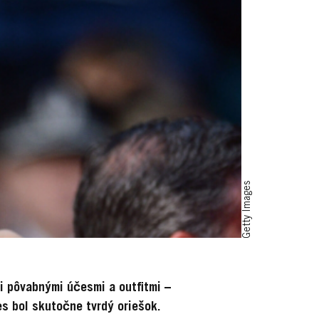
Getty Images
mi pôvabnými účesmi a outfitmi –
s bol skutočne tvrdý oriešok.