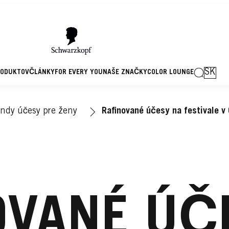
SK
RODUKTOV
ČLÁNKY
FOR EVERY YOU
NAŠE ZNAČKY
COLOR LOUNGE
endy účesy pre ženy
Rafinované účesy na festivale 
OVANÉ ÚČ