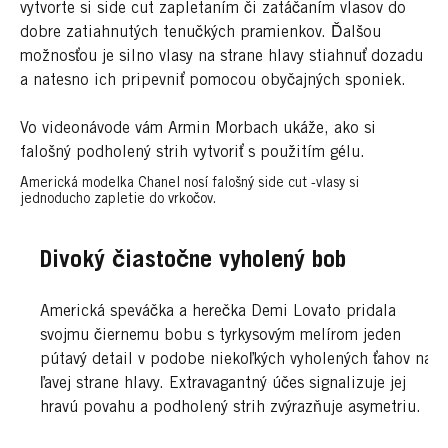
vytvorte si side cut zapletaním či zatáčaním vlasov do
dobre zatiahnutých tenučkých pramienkov. Ďalšou
možnosťou je silno vlasy na strane hlavy stiahnuť dozadu
a natesno ich pripevniť pomocou obyčajných sponiek.
Vo videonávode vám Armin Morbach ukáže, ako si
falošný podholený strih vytvoriť s použitím gélu.
Americká modelka Chanel nosí falošný side cut -vlasy si
jednoducho zapletie do vrkočov.
Divoký čiastočne vyholený bob
Americká speváčka a herečka Demi Lovato pridala
svojmu čiernemu bobu s tyrkysovým melírom jeden
pútavý detail v podobe niekoľkých vyholených ťahov na
ľavej strane hlavy. Extravagantný účes signalizuje jej
hravú povahu a podholený strih zvýrazňuje asymetriu.