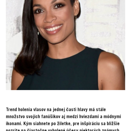
Trend holenia vlasov na jednej časti hlavy má stále
množstvo svojich fanúšikov aj medzi hviezdami a módnymi
ikonami. Kým siahnete po žiletke, pre inšpiráciu sa bližšie
pozrite na čiastočne vyholené účesy niektorých známych