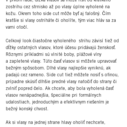
V prvom rade, dĺžka vlasov sa môže líšiť od krátkeho
zostrihu cez strnisko až po vlasy úplne vyholené na
kožu. Okrem toho side cut môže byť aj falošný. Čím
kratšie si vlasy ostriháte či oholíte, tým viac hláv sa za
vami otočí.
Celkový look čiastočne vyholeného strihu závisí tiež od
dĺžky ostatných vlasov, ktoré účesu pridávajú ženskosť.
Rôznymi príkladmi sú vlnité boby, plážové vlny
a zapletené vlasy. Túto časť vlasov si môžete upravovať
bežným spôsobom. Dlhé vlasy najlepšie vyniknú, ak
padajú cez rameno. Side cut tiež môžete nosiť s ofinou,
prípadne skúsiť dlhšie predné vlasy natočiť do strany či
zvlniť popred čelo. Ak chcete, aby bola vyholená časť
vlasov nenápadnejšia, špeciálne pri formálnych
udalostiach, jednoduchým a efektívnym riešením je
bežný konský chvost.
Ak si vlasy na jednej strane hlavy oholiť nechcete,