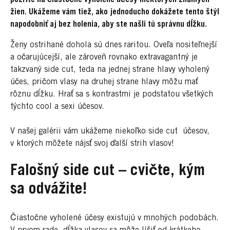
žien. Ukážeme vám tiež, ako jednoducho dokážete tento štýl
napodobniť aj bez holenia, aby ste našli tú správnu dĺžku.
Ženy ostrihané dohola sú dnes raritou. Oveľa nositeľnejší
a očarujúcejší, ale zároveň rovnako extravagantný je
takzvaný side cut, teda na jednej strane hlavy vyholený
účes, pričom vlasy na druhej strane hlavy môžu mať
rôznu dĺžku. Hrať sa s kontrastmi je podstatou všetkých
týchto cool a sexi účesov.
V našej galérii vám ukážeme niekoľko side cut účesov,
v ktorých môžete nájsť svoj ďalší strih vlasov!
Falošný side cut – cvičte, kým
sa odvážite!
Čiastočne vyholené účesy existujú v mnohých podobách.