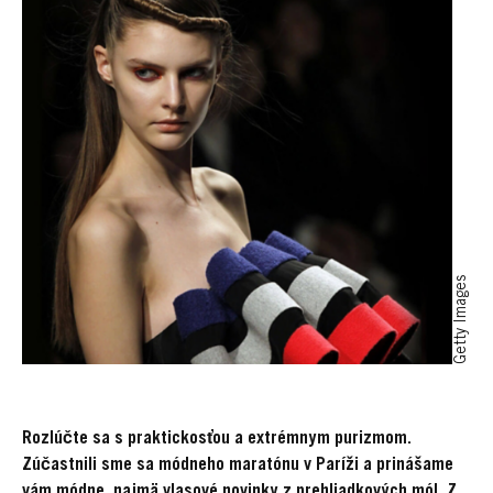
Getty Images
Rozlúčte sa s praktickosťou a extrémnym purizmom.
Zúčastnili sme sa módneho maratónu v Paríži a prinášame
vám módne, najmä
vlasové novinky z prehliadkových mól. Z