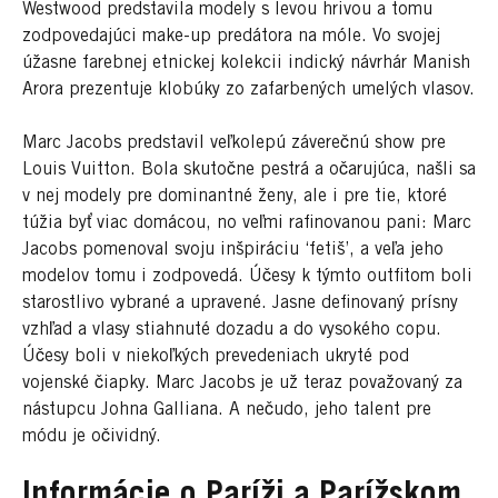
Westwood predstavila modely s levou hrivou a tomu
zodpovedajúci make-up predátora na móle. Vo svojej
úžasne farebnej etnickej kolekcii indický návrhár Manish
Arora prezentuje klobúky zo zafarbených umelých vlasov.
Marc Jacobs predstavil veľkolepú záverečnú show pre
Louis Vuitton. Bola skutočne pestrá a očarujúca, našli sa
v nej modely pre dominantné ženy, ale i pre tie, ktoré
túžia byť viac domácou, no veľmi rafinovanou pani: Marc
Jacobs pomenoval svoju inšpiráciu ‘fetiš’, a veľa jeho
modelov tomu i zodpovedá. Účesy k týmto outfitom boli
starostlivo vybrané a upravené. Jasne definovaný prísny
vzhľad a vlasy stiahnuté dozadu a do vysokého copu.
Účesy boli v niekoľkých prevedeniach ukryté pod
vojenské čiapky. Marc Jacobs je už teraz považovaný za
nástupcu Johna Galliana. A nečudo, jeho talent pre
módu je očividný.
Informácie o Paríži a Parížskom