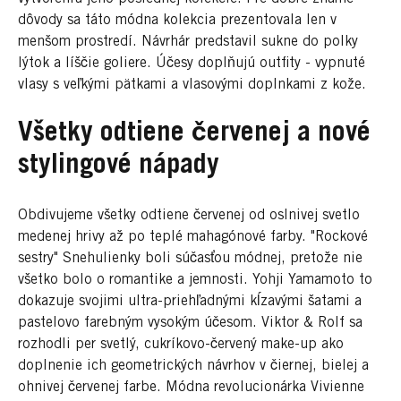
dôvody sa táto módna kolekcia prezentovala len v
menšom prostredí. Návrhár predstavil sukne do polky
lýtok a líščie goliere. Účesy doplňujú outfity - vypnuté
vlasy s veľkými pätkami a vlasovými doplnkami z kože.
Všetky odtiene červenej a nové
stylingové nápady
Obdivujeme všetky odtiene červenej od oslnivej svetlo
medenej hrivy až po teplé mahagónové farby. "Rockové
sestry" Snehulienky boli súčasťou módnej, pretože nie
všetko bolo o romantike a jemnosti. Yohji Yamamoto to
dokazuje svojimi ultra-priehľadnými kĺzavými šatami a
pastelovo farebným vysokým účesom. Viktor & Rolf sa
rozhodli per svetlý, cukríkovo-červený make-up ako
doplnenie ich geometrických návrhov v čiernej, bielej a
ohnivej červenej farbe. Módna revolucionárka Vivienne