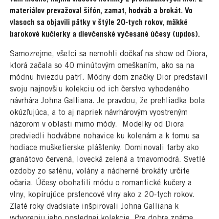
materiálov prevažoval šifón, zamat, hodváb a brokát. Vo
vlasoch sa objavili pätky v štýle 20-tych rokov, mäkké
barokové kučierky a dievčenské vyčesané účesy (updos).
Samozrejme, všetci sa nemohli dočkať na show od Diora,
ktorá začala so 40 minútovým omeškaním, ako sa na
módnu hviezdu patrí. Módny dom značky Dior predstavil
svoju najnovšiu kolekciu od ich čerstvo vyhodeného
návrhára Johna Galliana. Je pravdou, že prehliadka bola
okúzľujúca, a to aj napriek návrhárovým vyostreným
názorom v oblasti mimo módy. Modelky od Diora
predviedli hodvábne nohavice ku kolenám a k tomu sa
hodiace mušketierske pláštenky. Dominovali farby ako
granátovo červená, lovecká zelená a tmavomodrá. Svetlé
ozdoby zo saténu, volány a nádherné brokáty určite
očaria. Účesy obohatili módu o romantické kučery a
vlny, kopírujúce prstencové vlny ako z 20-tych rokov.
Zlaté roky dvadsiate inšpirovali Johna Galliana k
vytvoreniu jeho poslednej kolekcie. Pre dobre známe