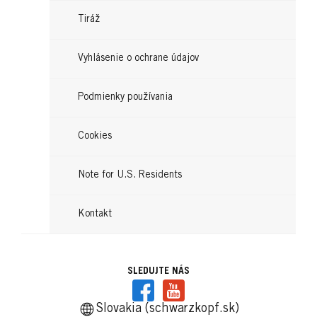
...
Čítajte teraz
športovcov, ktoré vydržia aj náročné aktivity a stále
...
Tiráž
Čítajte teraz
vyzerajú trendy.
...
Čítajte teraz
...
Čítajte teraz
Vyhlásenie o ochrane údajov
Čítajte teraz
Podmienky používania
Cookies
Note for U.S. Residents
Kontakt
SLEDUJTE NÁS
Slovakia (schwarzkopf.sk)