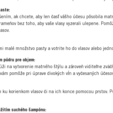
aste:
šením, ak chcete, aby len časť vášho účesu pôsobila mat
rameňov bez toho, aby vaše vlasy vyzerali ulepene. Pomô
asov.
mi malé množstvo pasty a votrite ho do vlasov alebo jedn
m púdru pre objem:
ži na vytvorenie matného štýlu a zároveň viditeľne zväč
vám pomôže pri úprave divokých vĺn a vyčesaných účesov
ku korienkom vlasov či na ich konce pomocou prstov. Púd
oužitím suchého šampónu: