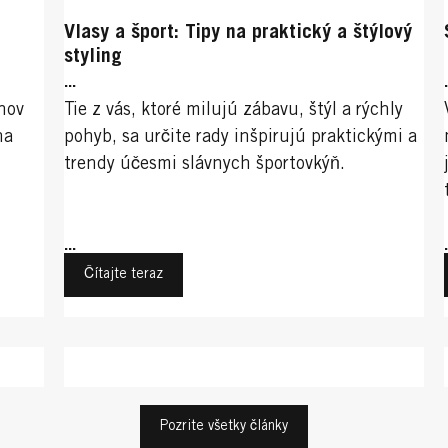
Vlasy a šport: Tipy na praktický a štýlový
styling
...
nov
Tie z vás, ktoré milujú zábavu, štýl a rýchly
na
pohyb, sa určite rady inšpirujú praktickými a
trendy účesmi slávnych športovkýň.
...
Čítajte teraz
Trendy účesy pre ženy
Športy
Pozrite všetky články
Športy