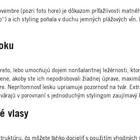
embre (pozri foto hore) je dôkazom príťažlivosti matnéh
b“) a ich styling poňala v duchu jemných plážových vĺn.
oku
reto, lebo umocňujú dojem nonšalantnej ležérnosti, ktor
zene, akoby ste ich nepodrobovali žiadnej úprave, maximáln
re. Neprítomnosť lesku upriamuje pozornosť na tvár. Ex
ytvárajú v porovnaní s jednoduchým stylingom zaujímavý 
é vlasy
štruktúru, čo môžete ľahko docieliť s použitím vhodných 