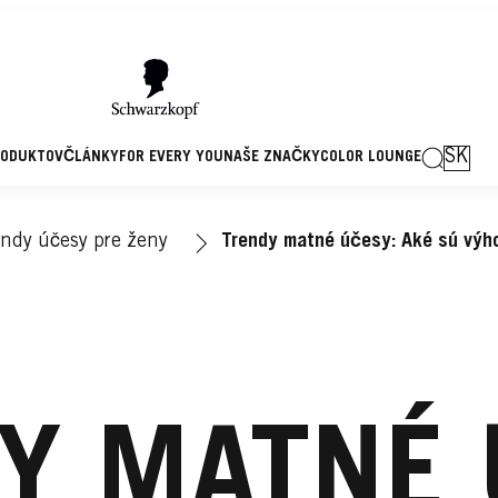
SK
RODUKTOV
ČLÁNKY
FOR EVERY YOU
NAŠE ZNAČKY
COLOR LOUNGE
endy účesy pre ženy
Trendy matné účesy: Aké sú výho
Y MATNÉ