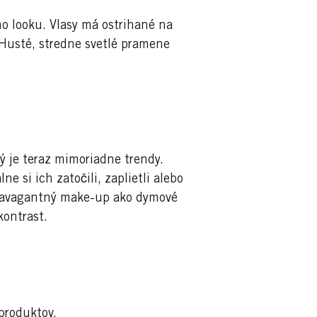
o looku. Vlasy má ostrihané na
 Husté, stredne svetlé pramene
ý je teraz mimoriadne trendy.
e si ich zatočili, zaplietli alebo
travagantný make-up ako dymové
kontrast.
produktov.