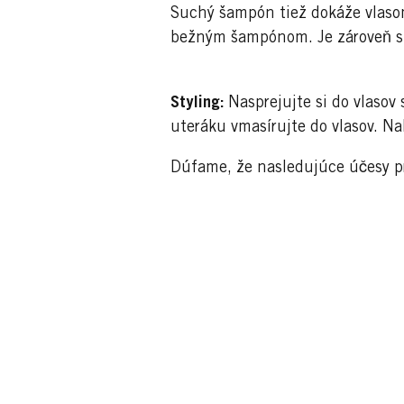
Suchý šampón tiež dokáže vlasom
bežným šampónom. Je zároveň skv
Styling:
Nasprejujte si do vlaso
uteráku vmasírujte do vlasov. Na
Dúfame, že nasledujúce účesy pr