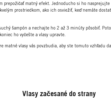
 prepožičať matný efekt. Jednoducho si ho nasprejujte
elým prostriedkom, ako ich osviežiť, keď nemáte dostat
v suchý šampón a nechajte ho 2 až 3 minúty pôsobiť. Po
koniec ho vyčešte a vlasy upravte.
e matné vlasy vás povzbudia, aby ste tomuto vzhľadu da
Vlasy začesané do strany