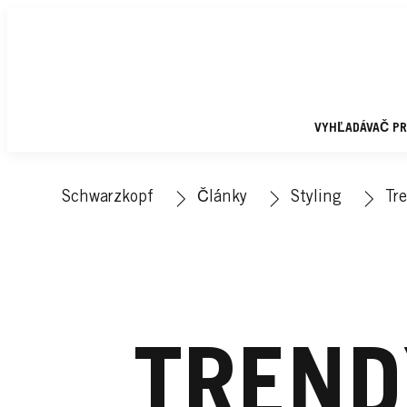
VYHĽADÁVAČ P
Schwarzkopf
Články
Styling
Tr
TREND