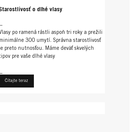
Starostlivosť o dlhé vlasy
...
Vlasy po ramená rástli aspoň tri roky a prežili
minimálne 300 umytí. Správna starostlivosť
je preto nutnosťou. Máme deväť skvelých
tipov pre vaše dlhé vlasy
...
Čítajte teraz
Trendy účesy pre ženy
Športy
Športy