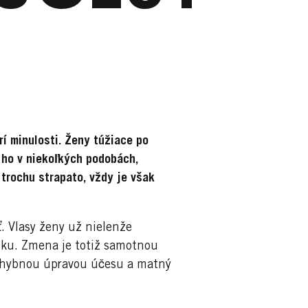
í minulosti. Ženy túžiace po
 ho v niekoľkých podobách,
 trochu strapato, vždy je však
ť. Vlasy ženy už nielenže
sku. Zmena je totiž samotnou
ezchybnou úpravou účesu a matný