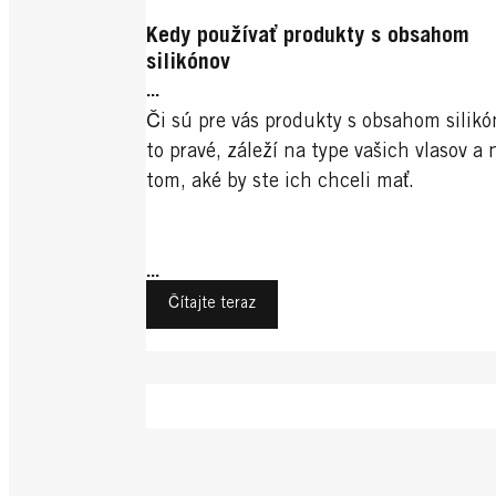
Kedy používať produkty s obsahom
silikónov
...
Či sú pre vás produkty s obsahom silikó
to pravé, záleží na type vašich vlasov a 
tom, aké by ste ich chceli mať.
...
Čítajte teraz
Trendy účesy pre ženy
Športy
Športy