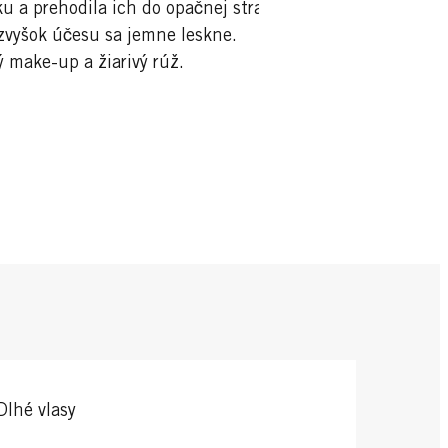
u a prehodila ich do opačnej strany.
 zvyšok účesu sa jemne leskne.
ý make-up a žiarivý rúž.
Dlhé vlasy