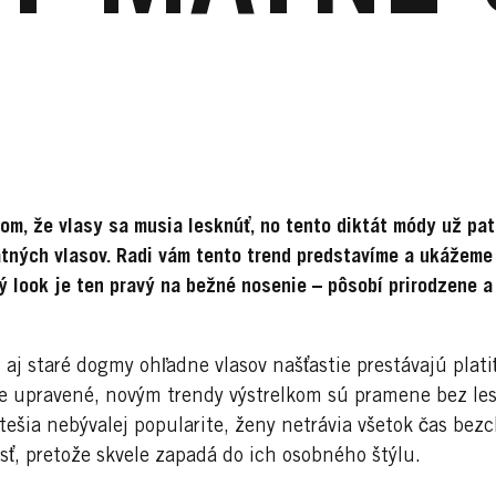
m, že vlasy sa musia lesknúť, no tento diktát módy už patr
tných vlasov. Radi vám tento trend predstavíme a ukážeme
ný look je ten pravý na bežné nosenie – pôsobí prirodzene a
 aj staré dogmy ohľadne vlasov našťastie prestávajú plati
le upravené, novým trendy výstrelkom sú pramene bez le
tešia nebývalej popularite, ženy netrávia všetok čas b
sť, pretože skvele zapadá do ich osobného štýlu.