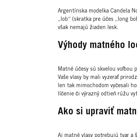
Argentínska modelka Candela Nov
„lob“ (skratka pre účes „long bo
však nemajú žiaden lesk.
Výhody matného lo
Matné účesy sú skvelou voľbou p
Vaše vlasy by mali vyzerať prirod
len tak mimochodom vyčesali ho
líčenie či výrazný odtieň rúžu v
Ako si upraviť matn
Aj matné vlasy potrebujú tvar a 