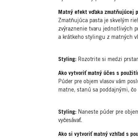
Matný efekt vďaka zmatňujúcej p
Zmatňujúca pasta je skvelým rie
zvýraznenie tvaru jednotlivých p
a krátkeho stylingu z matných vl
Styling:
Rozotrite si medzi prsta
Ako vytvoriť matný účes s použití
Púder pre objem vlasov vám poslú
matne, stanú sa poddajnými, čo 
Styling:
Naneste púder pre objem 
vyčesávať.
Ako si vytvoriť matný vzhľad s p