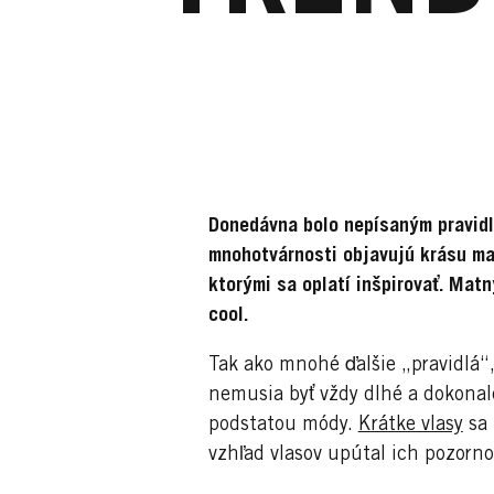
Donedávna bolo nepísaným pravidlo
mnohotvárnosti objavujú krásu ma
ktorými sa oplatí inšpirovať. Mat
cool.
Tak ako mnohé ďalšie „pravidlá“,
nemusia byť vždy dlhé a dokona
podstatou módy.
Krátke vlasy
sa 
vzhľad vlasov upútal ich pozorno