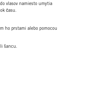
 do vlasov namiesto umytia
ok času.
tom ho prstami alebo pomocou
li šancu.