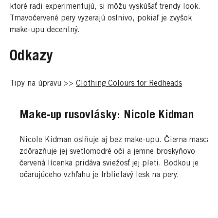
ktoré radi experimentujú, si môžu vyskúšať trendy look.
Tmavočervené pery vyzerajú oslnivo, pokiaľ je zvyšok
make-upu decentný.
Odkazy
Tipy na úpravu >>
Clothing Colours for Redheads
Make-up rusovlásky: Nicole Kidman
Nicole Kidman oslňuje aj bez make-upu. Čierna mascara
zdôrazňuje jej svetlomodré oči a jemne broskyňovo
červená lícenka pridáva sviežosť jej pleti. Bodkou je
očarujúceho vzhľahu je trblietavý lesk na pery.