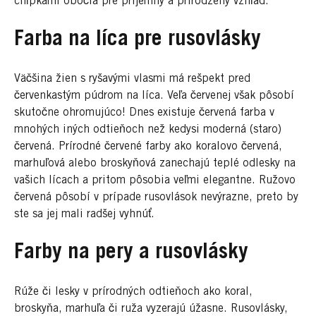
chĺpkami obočia pre príjemný a prirodzený vzhľad.
Farba na líca pre rusovlásky
Väčšina žien s ryšavými vlasmi má rešpekt pred
červenkastým púdrom na líca. Veľa červenej však pôsobí
skutočne ohromujúco! Dnes existuje červená farba v
mnohých iných odtieňoch než kedysi moderná (staro)
červená. Prírodné červené farby ako koralovo červená,
marhuľová alebo broskyňová zanechajú teplé odlesky na
vašich lícach a pritom pôsobia veľmi elegantne. Ružovo
červená pôsobí v prípade rusovlások nevýrazne, preto by
ste sa jej mali radšej vyhnúť.
Farby na pery a rusovlásky
Rúže či lesky v prírodných odtieňoch ako koral,
broskyňa, marhuľa či ruža vyzerajú úžasne. Rusovlásky,