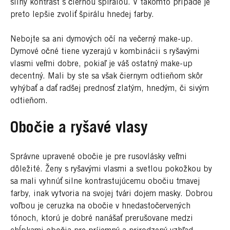
silný kontrast s čiernou špirálou. V takomto prípade je
preto lepšie zvoliť špirálu hnedej farby.
Nebojte sa ani dymových očí na večerný make-up.
Dymové očné tiene vyzerajú v kombinácii s ryšavými
vlasmi veľmi dobre, pokiaľ je váš ostatný make-up
decentný. Mali by ste sa však čiernym odtieňom skôr
vyhýbať a dať radšej prednosť zlatým, hnedým, či sivým
odtieňom.
Obočie a ryšavé vlasy
Správne upravené obočie je pre rusovlásky veľmi
dôležité. Ženy s ryšavými vlasmi a svetlou pokožkou by
sa mali vyhnúť silne kontrastujúcemu obočiu tmavej
farby, inak vytvoria na svojej tvári dojem masky. Dobrou
voľbou je ceruzka na obočie v hnedastočervených
tónoch, ktorú je dobré nanášať prerušovane medzi