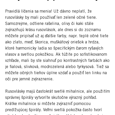
Pravidlá líčenia sa menia! Už dávno neplatí, že
rusovlásky by mali používať len zelené očné tiene.
Samozrejme, odtiene rašelina, olivy či kaki stále
zvýrazňujú krásu rusovlások, ale dnes si do zoznamu
môžete pripísať už aj ďalšie farby, napr. teplé očné tiete
ako zlato, meď, škorica, muškátový oriešok a hrdza,
ktoré harmonicky ladia so špecifickým čarom ryšavých
vlasov a svetlou pokožkou. Ak túžite po sofistikovanom
vzhľade, mali by ste siahnuť po kontrastných farbách ako
je fialová, slivková, modrozelená alebo tyrkysová. Tiež sa
môžete očných tieňov úplne vzdať a použiť len linku na
oči pre jemné zvýraznenie.
Rusovlásky majú častokrát svetlé mihalnice, ale použitím
správnej špirály vytvoríte skutočne výrazný pohľad.
Krátke mihalnice si môžete zvýrazniť pomocou
predlžujúcej špirály. Veľmi svetlá pokožka často tvorí