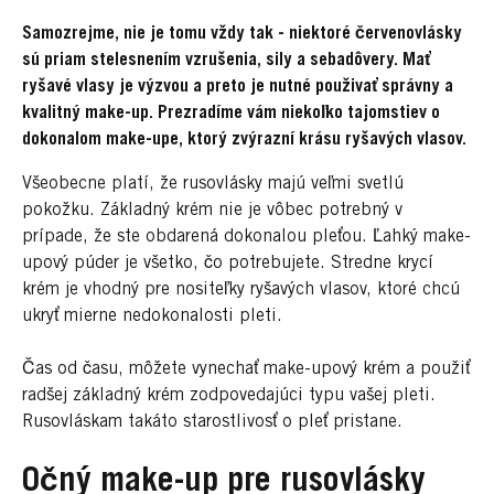
Samozrejme, nie je tomu vždy tak - niektoré červenovlásky
sú priam stelesnením vzrušenia, sily a sebadôvery. Mať
ryšavé vlasy je výzvou a preto je nutné použivať správny a
kvalitný make-up. Prezradíme vám niekoľko tajomstiev o
dokonalom make-upe, ktorý zvýrazní krásu ryšavých vlasov.
Všeobecne platí, že rusovlásky majú veľmi svetlú
pokožku. Základný krém nie je vôbec potrebný v
prípade, že ste obdarená dokonalou pleťou. Ľahký make-
upový púder je všetko, čo potrebujete. Stredne krycí
krém je vhodný pre nositeľky ryšavých vlasov, ktoré chcú
ukryť mierne nedokonalosti pleti.
Čas od času, môžete vynechať make-upový krém a použiť
radšej základný krém zodpovedajúci typu vašej pleti.
Rusovláskam takáto starostlivosť o pleť pristane.
Očný make-up pre rusovlásky