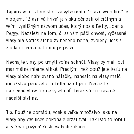
Tajomstvom, ktoré stojí za vytvorením "bláznivých hrív" je
v objem. "Bláznivá hriva" je v skutočnosti oficiálnym a
veľmi výstižným názvom účes, ktorý nosia Betty, Joan a
Peggy. Nezáleží na tom, či sa vám páči chvost, vyčesané
vlasy alá sixties alebo zvlneného boba, zvolený účes si
žiada objem a patričnú prípravu.
Nechajte vlasy po umytí voľne schnúť. Vlasy by mali byť
maximálne mierne vlhké. Predtým, než použijete kefu na
vlasy alebo nahrievané nátačky, naneste na vlasy malé
množstvo penového tužidla na objem. Nechajte
natočené vlasy úplne vyschnúť. Teraz sú pripravené
naďalší styling.
Tip:
Použite pomádu, vosk a veľké množstvo laku na
vlasy aby váš účes dokonale držal tvar. Tak isto to robili
aj v "swingových" šesťdesatych rokoch.