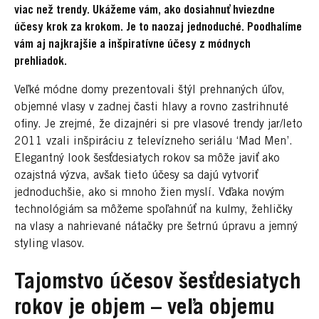
viac než trendy. Ukážeme vám, ako dosiahnuť hviezdne
účesy krok za krokom. Je to naozaj jednoduché. Poodhalíme
vám aj najkrajšie a inšpiratívne účesy z módnych
prehliadok.
Veľké módne domy prezentovali štýl prehnaných úľov,
objemné vlasy v zadnej časti hlavy a rovno zastrihnuté
ofiny. Je zrejmé, že dizajnéri si pre vlasové trendy jar/leto
2011 vzali inšpiráciu z televízneho seriálu ‘Mad Men’.
Elegantný look šesťdesiatych rokov sa môže javiť ako
ozajstná výzva, avšak tieto účesy sa dajú vytvoriť
jednoduchšie, ako si mnoho žien myslí. Vďaka novým
technológiám sa môžeme spoľahnúť na kulmy, žehličky
na vlasy a nahrievané nátačky pre šetrnú úpravu a jemný
styling vlasov.
Tajomstvo účesov šesťdesiatych
rokov je objem – veľa objemu