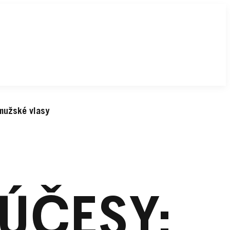
 mužské vlasy
ÚČESY: