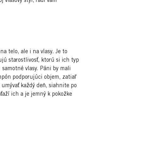
j vlasový štýl, radi vám
 telo, ale i na vlasy. Je to
ú starostlivosť, ktorú si ich typ
i samotné vlasy. Páni by mali
mpón podporujúci objem, zatiaľ
e umývať každý deň, siahnite po
aží ich a je jemný k pokožke