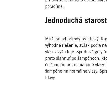
pri tvorbe ideálneho účesu, okrem
poradíme.
Jednoduchá starost
Muži sú od prírody praktický. Rad
výhodné riešenie, avšak podľa nás
vlasov vyžaduje. Sprchové gély č
preto siahnuť po šampónoch, kto
čo šampón pre namáhané vlasy je 
šampóne na normálne vlasy. Sprá
hlavy.