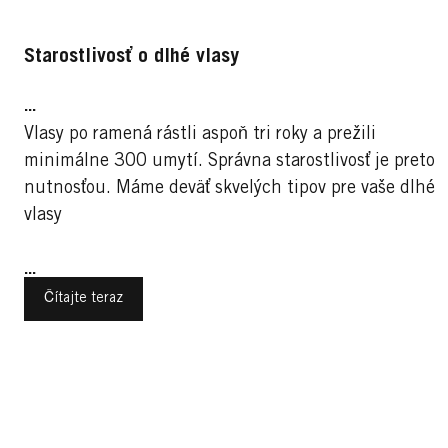
g
Starostlivosť o dlhé vlasy
...
Vlasy po ramená rástli aspoň tri roky a prežili
i
minimálne 300 umytí. Správna starostlivosť je preto
nutnosťou. Máme deväť skvelých tipov pre vaše dlhé
vlasy
...
Čítajte teraz
Trendy účesy pre ženy
Športy