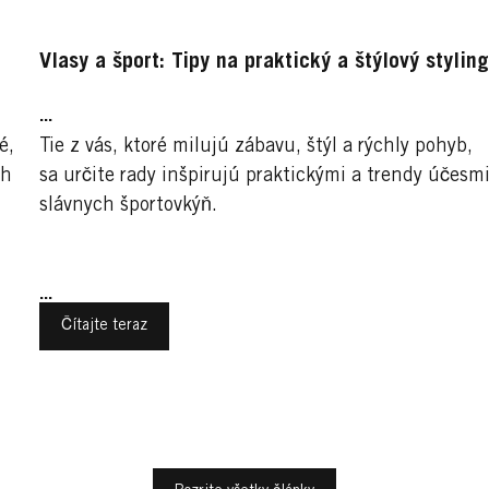
Vlasy a šport: Tipy na praktický a štýlový stylin
...
é,
Tie z vás, ktoré milujú zábavu, štýl a rýchly pohyb,
ch
sa určite rady inšpirujú praktickými a trendy účesm
slávnych športovkýň.
...
Čítajte teraz
Trendy účesy pre ženy
Športy