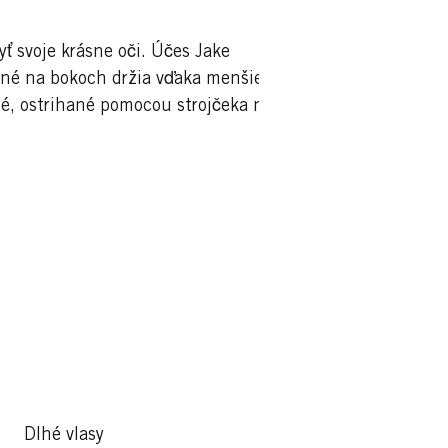
yť svoje krásne oči. Účes Jake
sané na bokoch držia vďaka menšiemu
é, ostrihané pomocou strojčeka na
Dlhé vlasy