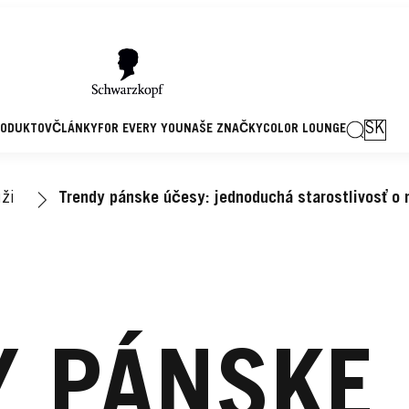
SK
RODUKTOV
ČLÁNKY
FOR EVERY YOU
NAŠE ZNAČKY
COLOR LOUNGE
ži
Trendy pánske účesy: jednoduchá starostlivosť o
Y PÁNSKE 