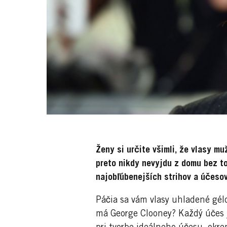
Ženy si určite všimli, že vlasy mu
preto nikdy nevyjdu z domu bez to
najobľúbenejších strihov a účesov
Páčia sa vám vlasy uhladené gélo
má George Clooney? Každý účes j