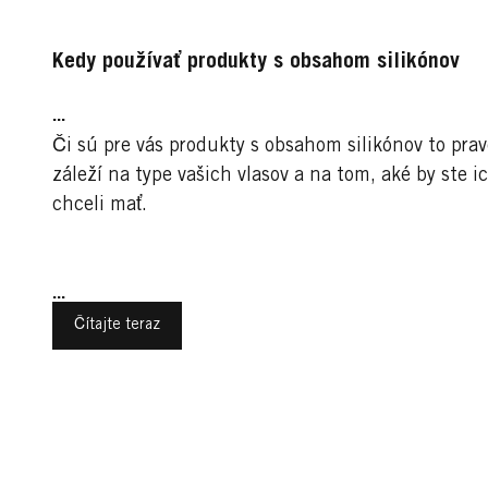
Kedy používať produkty s obsahom silikónov
...
Či sú pre vás produkty s obsahom silikónov to prav
záleží na type vašich vlasov a na tom, aké by ste i
chceli mať.
...
Čítajte teraz
Trendy účesy pre ženy
Športy