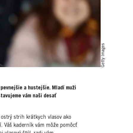
Getty Images
 pevnejšie a hustejšie. Mladí muži
dstavujeme vám naši desať
strý strih krátkych vlasov ako
sí. Váš kaderník vám môže pomôcť