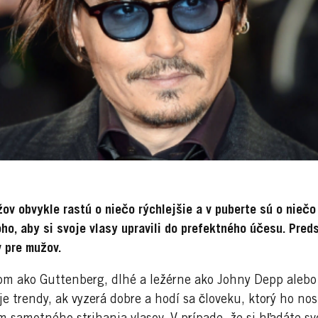
žov obvykle rastú o niečo rýchlejšie a v puberte sú o niečo
ho, aby si svoje vlasy upravili do prefektného účesu. Pre
 pre mužov.
m ako Guttenberg, dlhé a ležérne ako Johny Depp alebo o
e trendy, ak vyzerá dobre a hodí sa človeku, ktorý ho no