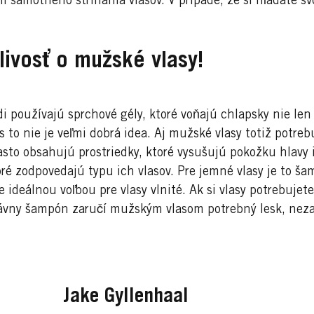
 samotného strihania vlasov. V prípade, že si hľadáte svo
livosť o mužské vlasy!
i používajú sprchové gély, ktoré voňajú chlapsky nie len na
 to nie je veľmi dobrá idea. Aj mužské vlasy totiž potrebuj
asto obsahujú prostriedky, ktoré vysušujú pokožku hlavy 
ré zodpovedajú typu ich vlasov. Pre jemné vlasy je to ša
ideálnou voľbou pre vlasy vlnité. Ak si vlasy potrebujet
vny šampón zaručí mužským vlasom potrebný lesk, nezať
Jake Gyllenhaal