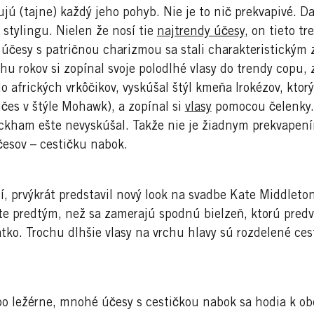
dujú (tajne) každý jeho pohyb. Nie je to nič prekvapivé. 
 stylingu. Nielen že nosí tie
najtrendy účesy
, on tieto t
česy s patričnou charizmou sa stali charakteristickým z
u rokov si zopínal svoje polodlhé vlasy do trendy copu, zo
 do afrických vrkôčikov, vyskúšal štýl kmeňa Irokézov, kto
účes v štýle Mohawk), a zopínal si
vlasy
pomocou čelenky.
ckham ešte nevyskúšal. Takže nie je žiadnym prekvapením
česov – cestičku nabok.
, prvýkrát predstavil nový look na svadbe Kate Middleton
te predtým, než sa zamerajú spodnú bielzeň, ktorú predv
átko. Trochu dlhšie vlasy na vrchu hlavy sú rozdelené ce
bo ležérne, mnohé účesy s cestičkou nabok sa hodia k ob