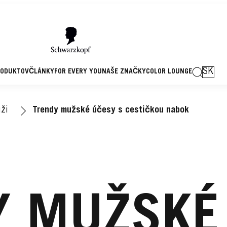
SK
RODUKTOV
ČLÁNKY
FOR EVERY YOU
NAŠE ZNAČKY
COLOR LOUNGE
ži
Trendy mužské účesy s cestičkou nabok
Y MUŽSKÉ