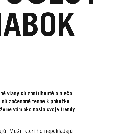
NABOK
né vlasy sú zostrihnuté o niečo
bo sú začesané tesne k pokožke
ážeme vám ako nosia svoje trendy
jú. Muži, ktorí ho nepokladajú