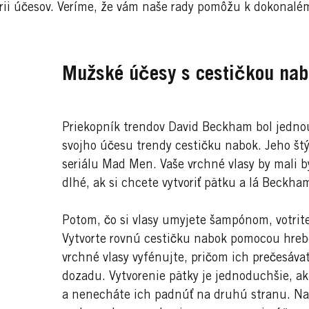
lérii účesov. Veríme, že vám naše rady pomôžu k dokonal
Mužské účesy s cestičkou nabo
Priekopník trendov David Beckham bol jednou z
svojho účesu trendy cestičku nabok. Jeho št
seriálu Mad Men. Vaše vrchné vlasy by mali 
dlhé, ak si chcete vytvoriť pätku a lá Beckha
Potom, čo si vlasy umyjete šampónom, votrite
Vytvorte rovnú cestičku nabok pomocou hre
vrchné vlasy vyfénujte, pričom ich prečesávat
dozadu. Vytvorenie pätky je jednoduchšie, ak 
a nenecháte ich padnúť na druhú stranu. Na 