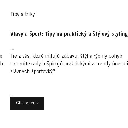
Tipy a triky
Vlasy a šport: Tipy na praktický a štýlový stylin
...
é,
Tie z vás, ktoré milujú zábavu, štýl a rýchly pohyb,
ch
sa určite rady inšpirujú praktickými a trendy účesm
slávnych športovkýň.
...
Čítajte teraz