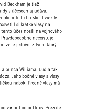
David Beckham je tiež
rendy v účesoch aj udáva.
nakom tejto britskej hviezdy
svetlil si krátke vlasy na
rý tento účes nosili na vojnového
 Pravdepodobne neexistuje
, že je jedným z tých, ktorý
 a princa Williama. Ľudia tak
ádza. Jeho bočné vlasy a vlasy
stičkou nabok. Predné vlasy má
om variantom outfitov. Prezrite