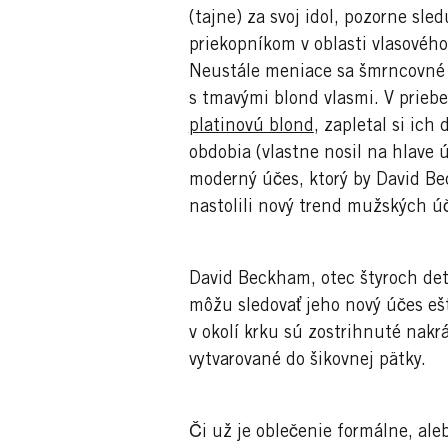
(tajne) za svoj idol, pozorne sle
priekopníkom v oblasti vlasového
Neustále meniace sa šmrncovné ú
s tmavými blond vlasmi. V priebeh
platinovú blond
, zapletal si ich
obdobia (vlastne nosil na hlave 
moderný účes, ktorý by David Be
nastolili nový trend mužských ú
David Beckham, otec štyroch detí
môžu sledovať jeho nový účes eš
v okolí krku sú zostrihnuté nakr
vytvarované do šikovnej pätky.
Či už je oblečenie formálne, ale