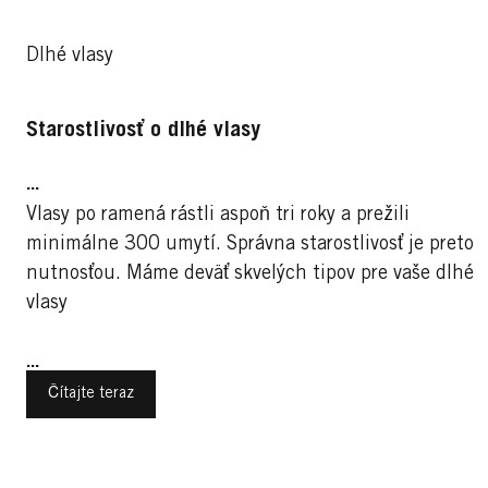
Dlhé vlasy
g
Starostlivosť o dlhé vlasy
...
Vlasy po ramená rástli aspoň tri roky a prežili
i
minimálne 300 umytí. Správna starostlivosť je preto
nutnosťou. Máme deväť skvelých tipov pre vaše dlhé
vlasy
...
Čítajte teraz