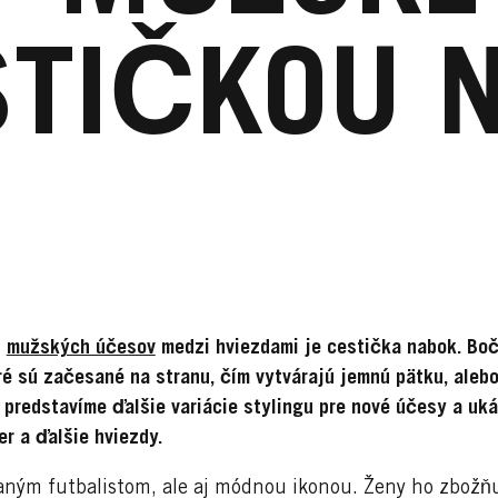
STIČKOU 
i
mužských účesov
medzi hviezdami je cestička nabok. Boč
oré sú začesané na stranu, čím vytvárajú jemnú pätku, ale
 predstavíme ďalšie variácie stylingu pre nové účesy a uk
r a ďalšie hviezdy.
ným futbalistom, ale aj módnou ikonou. Ženy ho zbožňu