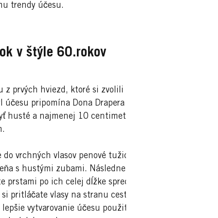
ému trendy účesu.
k v štýle 60.rokov
 prvých hviezd, ktoré si zvolili do
ýl účesu pripomína Dona Drapera zo
byť husté a najmenej 10 centimetrov
m.
 do vrchných vlasov penové tužidlo.
beňa s hustými zubami. Následne
e prstami po ich celej dĺžke spredu
si pritláčate vlasy na stranu cestičky
lepšie vytvarovanie účesu použite