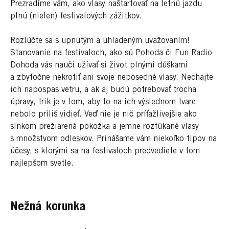
Prezradíme vám, ako vlasy naštartovať na letnú jazdu
plnú (nielen) festivalových zážitkov.
Rozlúčte sa s upnutým a uhladeným uvažovaním!
Stanovanie na festivaloch, ako sú Pohoda či Fun Radio
Dohoda vás naučí užívať si život plnými dúškami
a zbytočne nekrotiť ani svoje neposedné vlasy. Nechajte
ich napospas vetru, a ak aj budú potrebovať trocha
úpravy, trik je v tom, aby to na ich výslednom tvare
nebolo príliš vidieť. Veď nie je nič príťažlivejšie ako
slnkom prežiarená pokožka a jemne rozfúkané vlasy
s množstvom odleskov. Prinášame vám niekoľko tipov na
účesy, s ktorými sa na festivaloch predvediete v tom
najlepšom svetle.
Nežná korunka