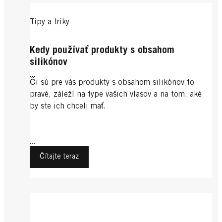
Tipy a triky
Kedy používať produkty s obsahom
silikónov
...
Či sú pre vás produkty s obsahom silikónov to
pravé, záleží na type vašich vlasov a na tom, aké
by ste ich chceli mať.
...
Čítajte teraz
Tipy a triky
Dlhé vlasy