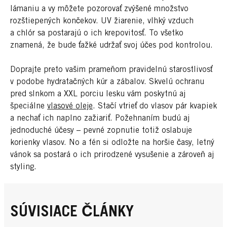
lámaniu a vy môžete pozorovať zvýšené množstvo
rozštiepených končekov. UV žiarenie, vlhký vzduch
a chlór sa postarajú o ich krepovitosť. To všetko
znamená, že bude ťažké udržať svoj účes pod kontrolou.
Doprajte preto vašim prameňom pravidelnú starostlivosť
v podobe hydratačných kúr a zábalov. Skvelú ochranu
pred slnkom a XXL porciu lesku vám poskytnú aj
špeciálne
vlasové oleje
. Stačí vtrieť do vlasov pár kvapiek
a nechať ich naplno zažiariť. Požehnaním budú aj
jednoduché účesy – pevné zopnutie totiž oslabuje
korienky vlasov. No a fén si odložte na horšie časy, letný
vánok sa postará o ich prirodzené vysušenie a zároveň aj
styling.
SÚVISIACE ČLÁNKY