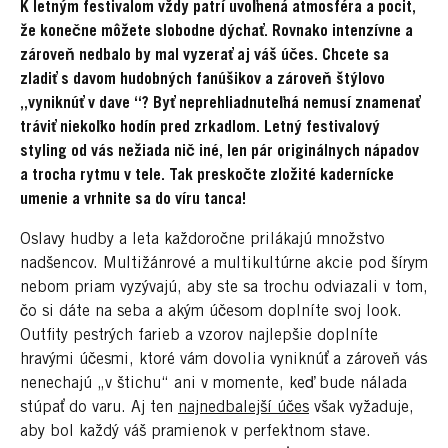
K letným festivalom vždy patrí uvoľnená atmosféra a pocit,
že konečne môžete slobodne dýchať. Rovnako intenzívne a
zároveň nedbalo by mal vyzerať aj váš účes. Chcete sa
zladiť s davom hudobných fanúšikov a zároveň štýlovo
„vyniknúť v dave “? Byť neprehliadnuteľná nemusí znamenať
tráviť niekoľko hodín pred zrkadlom. Letný festivalový
styling od vás nežiada nič iné, len pár originálnych nápadov
a trocha rytmu v tele. Tak preskočte zložité kadernícke
umenie a vrhnite sa do víru tanca!
Oslavy hudby a leta každoročne prilákajú množstvo
nadšencov. Multižánrové a multikultúrne akcie pod šírym
nebom priam vyzývajú, aby ste sa trochu odviazali v tom,
čo si dáte na seba a akým účesom doplníte svoj look.
Outfity pestrých farieb a vzorov najlepšie doplníte
hravými účesmi, ktoré vám dovolia vyniknúť a zároveň vás
nenechajú „v štichu“ ani v momente, keď bude nálada
stúpať do varu. Aj ten
najnedbalejší účes
však vyžaduje,
aby bol každý váš pramienok v perfektnom stave.