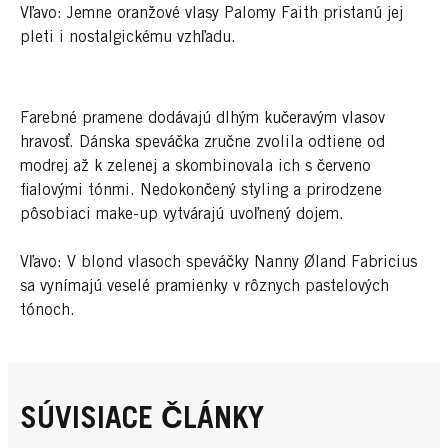
Vľavo: Jemne oranžové vlasy Palomy Faith pristanú jej
pleti i nostalgickému vzhľadu.
Farebné pramene dodávajú dlhým kučeravým vlasov
hravosť. Dánska speváčka zručne zvolila odtiene od
modrej až k zelenej a skombinovala ich s červeno
fialovými tónmi. Nedokončený styling a prirodzene
pôsobiaci make-up vytvárajú uvoľnený dojem.
Vľavo: V blond vlasoch speváčky Nanny Øland Fabricius
sa vynímajú veselé pramienky v rôznych pastelových
tónoch.
SÚVISIACE ČLÁNKY