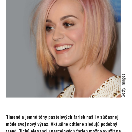
Getty Images
Tlmené a jemné tóny pastelových farieb našli v súčasnej
móde svoj nový výraz. Aktuálne odtiene sledujú podobný
trend. Tichú eleganciu pastelových farieb možno využiť na