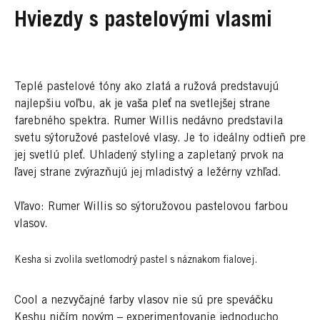
Hviezdy s pastelovými vlasmi
Teplé pastelové tóny ako zlatá a ružová predstavujú
najlepšiu voľbu, ak je vaša pleť na svetlejšej strane
farebného spektra. Rumer Willis nedávno predstavila
svetu sýtoružové pastelové vlasy. Je to ideálny odtieň pre
jej svetlú pleť. Uhladený styling a zapletaný prvok na
ľavej strane zvýrazňujú jej mladistvý a ležérny vzhľad.
Vľavo: Rumer Willis so sýtoružovou pastelovou farbou
vlasov.
Kesha si zvolila svetlomodrý pastel s náznakom fialovej.
Cool a nezvyčajné farby vlasov nie sú pre speváčku
Keshu ničím novým – experimentovanie jednoducho