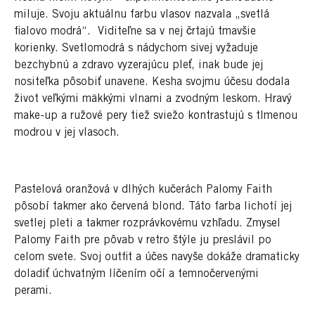
miluje. Svoju aktuálnu farbu vlasov nazvala „svetlá
fialovo modrá“. Viditeľne sa v nej črtajú tmavšie
korienky. Svetlomodrá s nádychom sivej vyžaduje
bezchybnú a zdravo vyzerajúcu pleť, inak bude jej
nositeľka pôsobiť unavene. Kesha svojmu účesu dodala
život veľkými mäkkými vlnami a zvodným leskom. Hravý
make-up a ružové pery tiež sviežo kontrastujú s tlmenou
modrou v jej vlasoch.
Pastelová oranžová v dlhých kučerách Palomy Faith
pôsobí takmer ako červená blond. Táto farba lichotí jej
svetlej pleti a takmer rozprávkovému vzhľadu. Zmysel
Palomy Faith pre pôvab v retro štýle ju preslávil po
celom svete. Svoj outfit a účes navyše dokáže dramaticky
doladiť úchvatným líčením očí a temnočervenými
perami.