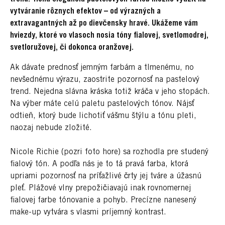
vytváranie rôznych efektov – od výrazných a
extravagantných až po dievčensky hravé. Ukážeme vám
hviezdy, ktoré vo vlasoch nosia tóny fialovej, svetlomodrej,
svetloružovej, či dokonca oranžovej.
Ak dávate prednosť jemným farbám a tlmenému, no
nevšednému výrazu, zaostrite pozornosť na pastelový
trend. Nejedna slávna kráska totiž kráča v jeho stopách.
Na výber máte celú paletu pastelových tónov. Nájsť
odtieň, ktorý bude lichotiť vášmu štýlu a tónu pleti,
naozaj nebude zložité.
Nicole Richie (pozri foto hore) sa rozhodla pre studený
fialový tón. A podľa nás je to tá pravá farba, ktorá
upriami pozornosť na príťažlivé črty jej tváre a úžasnú
pleť. Plážové vlny prepožičiavajú inak rovnomernej
fialovej farbe tónovanie a pohyb. Precízne nanesený
make-up vytvára s vlasmi príjemný kontrast.