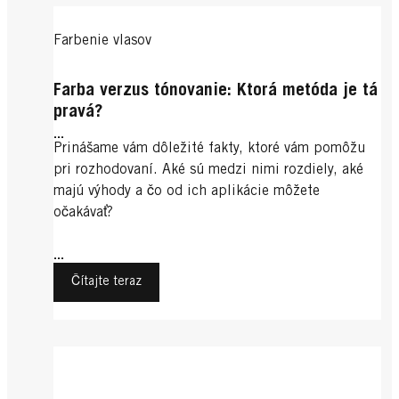
Farbenie vlasov
Farba verzus tónovanie: Ktorá metóda je tá
pravá?
...
Prinášame vám dôležité fakty, ktoré vám pomôžu
pri rozhodovaní. Aké sú medzi nimi rozdiely, aké
majú výhody a čo od ich aplikácie môžete
očakávať?
...
Čítajte teraz
Blond farba vlasov
Exotické farby na vlasy