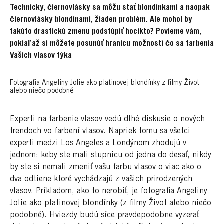
Technicky, čiernovlásky sa môžu stať blondínkami a naopak
čiernovlásky blondínami, žiaden problém. Ale mohol by
takúto drastickú zmenu podstúpiť hocikto? Povieme vám,
pokiaľ až si môžete posunúť hranicu možností čo sa farbenia
Vašich vlasov týka
Fotografia Angeliny Jolie ako platinovej blondínky z filmy Život
alebo niečo podobné
Experti na farbenie vlasov vedú dlhé diskusie o nových
trendoch vo farbení vlasov. Napriek tomu sa všetci
experti medzi Los Angeles a Londýnom zhodujú v
jednom: keby ste mali stupnicu od jedna do desať, nikdy
by ste si nemali zmeniť vašu farbu vlasov o viac ako o
dva odtiene ktoré vychádzajú z vašich prirodzených
vlasov. Príkladom, ako to nerobiť, je fotografia Angeliny
Jolie ako platinovej blondínky (z filmy Život alebo niečo
podobné). Hviezdy budú síce pravdepodobne vyzerať