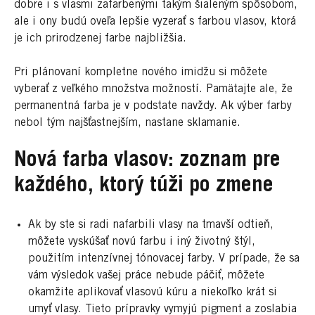
dobre i s vlasmi zafarbenými takým šialeným spôsobom,
ale i ony budú oveľa lepšie vyzerať s farbou vlasov, ktorá
je ich prirodzenej farbe najbližšia.
Pri plánovaní kompletne nového imidžu si môžete
vyberať z veľkého množstva možností. Pamätajte ale, že
permanentná farba je v podstate navždy. Ak výber farby
nebol tým najšťastnejším, nastane sklamanie.
Nová farba vlasov: zoznam pre
každého, ktorý túži po zmene
Ak by ste si radi nafarbili vlasy na tmavší odtieň,
môžete vyskúšať novú farbu i iný životný štýl,
použitím intenzívnej tónovacej farby. V prípade, že sa
vám výsledok vašej práce nebude páčiť, môžete
okamžite aplikovať vlasovú kúru a niekoľko krát si
umyť vlasy. Tieto prípravky vymyjú pigment a zoslabia