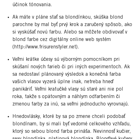
účinok tónovania.
Ak máte v pláne stať sa blondínkou, skúška blond
parochne by mal byť prvý krok a zaručený spôsob, ako
si vyskúšať novú farbu. Alebo sa môžete obdivovať v
blond farbe cez digitálny online web systém
(http://www.frisurenstyler.net).
Veľmi krátke účesy sú výborným pomocníkom pri
skúšaní nových farieb či pri iných experimentoch. Ak
sa nedostaví plánovaný výsledok a konečná farba
vašich vlasov vyzerá úplne inak, netreba hneď
panikáriť. Veľmi kratučké vlasy sú staré ani nie pol
roka, takže s opätovným a náhlym odfarbením či
zmenou farby za inú, sa veľmi jednoducho vyrovnajú.
Hnedovlásky, ktoré by sa po zmene chceli podobať
blondínam, by si mali byť vedomé celkového vzhľadu,
ktorý so sebou blond farba prináša. Nevinnosť kučier,