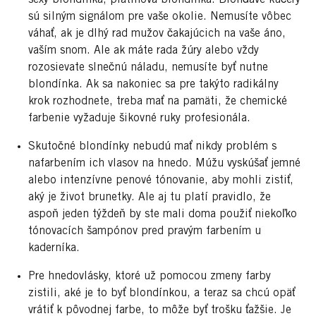
sexy blondínka, platinová blondínka. Blonďavé kučery
sú silným signálom pre vaše okolie. Nemusíte vôbec
váhať, ak je dlhý rad mužov čakajúcich na vaše áno,
vaším snom. Ale ak máte rada žúry alebo vždy
rozosievate slnečnú náladu, nemusíte byť nutne
blondínka. Ak sa nakoniec sa pre takýto radikálny
krok rozhodnete, treba mať na pamäti, že chemické
farbenie vyžaduje šikovné ruky profesionála.
Skutočné blondínky nebudú mať nikdy problém s
nafarbením ich vlasov na hnedo. Múžu vyskúšať jemné
alebo intenzívne penové tónovanie, aby mohli zistiť,
aký je život brunetky. Ale aj tu platí pravidlo, že
aspoň jeden týždeň by ste mali doma použiť niekoľko
tónovacích šampónov pred pravým farbením u
kaderníka.
Pre hnedovlásky, ktoré už pomocou zmeny farby
zistili, aké je to byť blondínkou, a teraz sa chcú opäť
vrátiť k pôvodnej farbe, to môže byť trošku ťažšie. Je