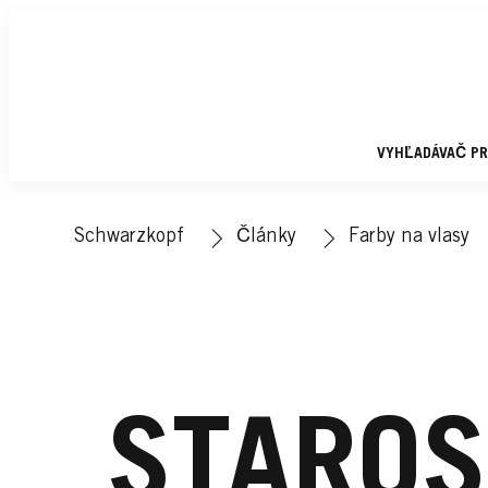
VYHĽADÁVAČ P
Schwarzkopf
Články
Farby na vlasy
STAROS