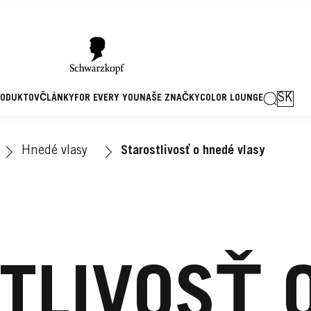
SK
RODUKTOV
ČLÁNKY
FOR EVERY YOU
NAŠE ZNAČKY
COLOR LOUNGE
Hnedé vlasy
Starostlivosť o hnedé vlasy
TLIVOSŤ 