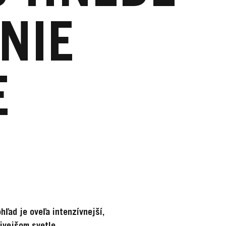
NIE
E
hľad je oveľa intenzívnejší,