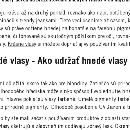
e dobrý dôvod na prezentovanie hnedých vlasov v čo najžiar
ju krásu až na druhý pohľad, rovnako ako napr. obľúbený 
nácii s trendy jeansami. Tieto veci oceníme až časom, k
sy sú práve odtiene hnedej najbohatšie na farebnú pigme
rbené, či tónované sú skutočným pôžitkom pre oči, rovn
sly.
Krásne vlasy
si môžete dopriať aj vy používaním kvali
dé vlasy - Ako udržať hnedé vlasy 
mi dôležitá, skoro tak ako pre blondíny. Zatiaľ čo sú pr
dlhodobého hľadiska môže slnko spôsobiť vyblednutie hne
i, hlavne pokiaľ sú vlasy farbené. Umelé pigmenty farb
ko prírodné pigmenty. Dlhodobé pôsobenie UV žiarenia tie
o by ste mali začať s používaním produktov z oblasti star
vlasy ošetrujú a zárovneň im dodávajú zdravý lesk. Okre