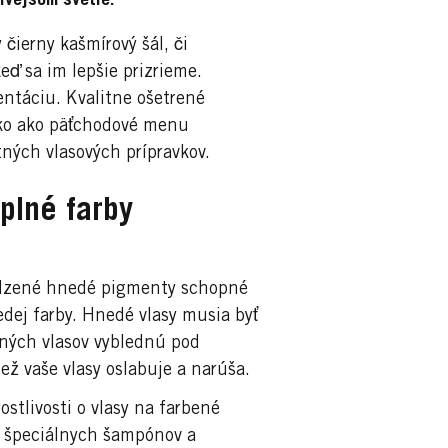
ivejšom svetle.
čierny kašmírový šál, či
eď sa im lepšie prizrieme.
ntáciu. Kvalitne ošetrené
ako ako päťchodové menu
tných vlasových prípravkov.
plné farby
irodzené hnedé pigmenty schopné
dej farby. Hnedé vlasy musia byť
ených vlasov vyblednú pod
ž vaše vlasy oslabuje a narúša.
ostlivosti o vlasy na farbené
m špeciálnych šampónov a