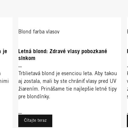
Blond farba vlasov
 je
Letná blond: Zdravé vlasy pobozkané
slnkom
...
m
Trblietavá blond je esenciou leta. Aby takou
nimi
aj zostala, mali by ste chrániť vlasy pred UV
žiarením. Prinášame tie najlepšie letné tipy
pre blondínky.
...
Čítajte teraz