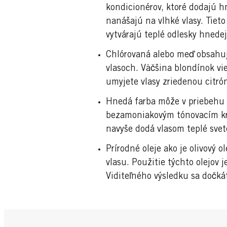
kondicionérov, ktoré dodajú h
nanášajú na vlhké vlasy. Tiet
vytvárajú teplé odlesky hnedej
Chlórovaná alebo meď obsahujú
vlasoch. Väčšina blondínok vi
umyjete vlasy zriedenou citrón
Hnedá farba môže v priebehu fa
bezamoniakovým tónovacím kré
navyše dodá vlasom teplé svet
Prírodné oleje ako je olivový 
vlasu. Použitie týchto olejov 
Viditeľného výsledku sa dočkát