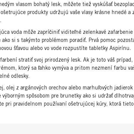
nedým vlasom bohatý lesk, môžete tiež vyskúšať bezoplac
o ošetrujúce produkty udržujú vaše vlasy krásne hnedé a 
.
ca voda môže zapríčiniť viditeľné zelenkavé zafarbenie
e ako si s takýmto problémom poradiť. Prvá pomoc pozost
ovou šťavou alebo vo vode rozpustíte tabletky Aspirínu.
rbení stratiť svoj prirodzený lesk. Ak je toto váš prípad,
mom, ktorý sa ľahko vymýva a pritom nezmení farbu vaš
elné odlesky.
olej, olej z argánových orechov alebo marhuľových jadiero
je výborným spôsobom pre brunetky ako si udržať dlhotrvaj
e pri pravidelnom používaní ošetrujúcej kúry, ktorá tiet