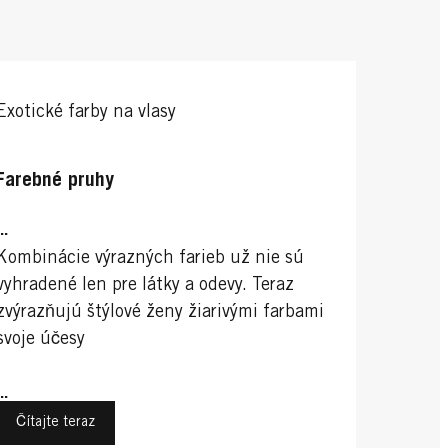
Exotické farby na vlasy
Farebné pruhy
...
Kombinácie výrazných farieb už nie sú
vyhradené len pre látky a odevy. Teraz
zvýrazňujú štýlové ženy žiarivými farbami
svoje účesy
...
Čítajte teraz