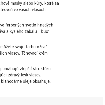
hové masky alebo kúry, ktoré sa
zároveň vo vašich vlasoch
 vo farbených svetlo hnedých
áva z kyslého zábalu - buď
 môžete svoju farbu oživiť
ich vlasov. Tónovací krém
k pomáhajú zlepšiť štruktúru
úci zdravý lesk vlasov.
o blahodárne oleje obsahuje.