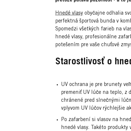
pretože pútava pozornosť - a to j
Hnedé vlasy
obyčajne odhalia svo
perfektná športová bunda v kombi
Spomedzi všetkých farieb na vla
hnedé vlasy, profesionálne zafa
potešením pre vaše chuťové zmy
Starostlivosť o hne
UV ochrana je pre brunety veľ
premeniť UV lúče na teplo, z 
chránené pred slnečnými lúčm
vplyvom UV lúčov rýchlejšie a
Po zafarbení si vlasov na hned
hnedé vlasy. Takéto produkty 