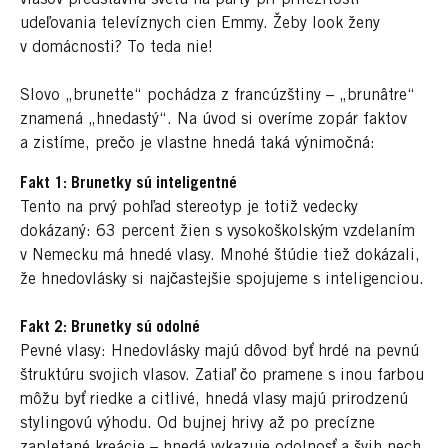
udeľovania televíznych cien Emmy. Žeby look ženy
v domácnosti? To teda nie!
Slovo „brunette“ pochádza z francúzštiny – „brunâtre“
znamená „hnedastý“. Na úvod si overíme zopár faktov
a zistíme, prečo je vlastne hnedá taká výnimočná:
Fakt 1: Brunetky sú inteligentné
Tento na prvý pohľad stereotyp je totiž vedecky
dokázaný: 63 percent žien s vysokoškolským vzdelaním
v Nemecku má hnedé vlasy. Mnohé štúdie tiež dokázali,
že hnedovlásky si najčastejšie spojujeme s inteligenciou.
Fakt 2: Brunetky sú odolné
Pevné vlasy: Hnedovlásky majú dôvod byť hrdé na pevnú
štruktúru svojich vlasov. Zatiaľ čo pramene s inou farbou
môžu byť riedke a citlivé, hnedá vlasy majú prirodzenú
stylingovú výhodu. Od bujnej hrivy až po precízne
zapletané kreácie – hnedá vykazuje odolnosť a švih nech