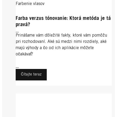
Farbenie vlasov
Farba verzus tónovanie: Ktorá metóda je tá
pravá?
...
Prinášame vám dôležité fakty, ktoré vám pomôžu
pri rozhodovaní. Aké sú medzi nimi rozdiely, aké
majú výhody a čo od ich aplikácie môžete
očakávať?
...
Čítajte teraz
Blond farba vlasov
Exotické farby na vlasy
Plavá farba na vlasy