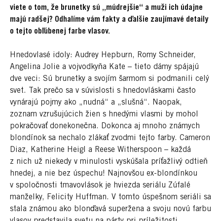
viete o tom, že brunetky sú „múdrejšie“ a muži ich údajne
majú radšej? Odhalíme vám fakty a ďalšie zaujímavé detaily
o tejto obľúbenej farbe vlasov.
Hnedovlasé idoly: Audrey Hepburn, Romy Schneider,
Angelina Jolie a vojvodkyňa Kate – tieto dámy spájajú
dve veci: Sú brunetky a svojím šarmom si podmanili celý
svet. Tak prečo sa v súvislosti s hnedovláskami často
vynárajú pojmy ako „nudná“ a „slušná“. Naopak,
zoznam vzrušujúcich žien s hnedými vlasmi by mohol
pokračovať donekonečna. Dokonca aj mnoho známych
blondínok sa nechalo zlákať zvodmi tejto farby. Cameron
Diaz, Katherine Heigl a Reese Witherspoon – každá
z nich už niekedy v minulosti vyskúšala príťažlivý odtieň
hnedej, a nie bez úspechu! Najnovšou ex-blondínkou
v spoločnosti tmavovlások je hviezda seriálu Zúfalé
manželky, Felicity Huffman. V tomto úspešnom seriáli sa
stala známou ako blonďavá superžena a svoju novú farbu
vlasov predstavila svetu na párty pri príležitosti