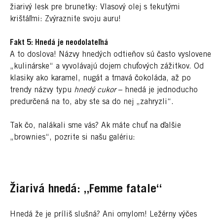
žiarivý lesk pre brunetky: Vlasový olej s tekutými
krištáľmi: Zvýraznite svoju auru!
Fakt 5: Hnedá je neodolateľná
A to doslova! Názvy hnedých odtieňov sú často vyslovene
„kulinárske“ a vyvolávajú dojem chuťových zážitkov. Od
klasiky ako karamel, nugát a tmavá čokoláda, až po
trendy názvy typu
hnedý cukor
– hnedá je jednoducho
predurčená na to, aby ste sa do nej „zahryzli“.
Tak čo, nalákali sme vás? Ak máte chuť na ďalšie
„brownies“, pozrite si našu galériu:
Žiarivá hnedá: „Femme fatale“
Hnedá že je príliš slušná? Ani omylom! Ležérny výčes