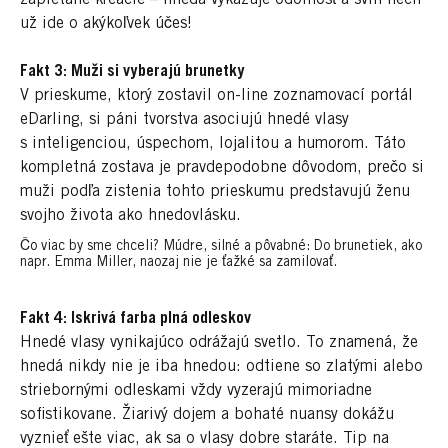
už ide o akýkoľvek účes!
Fakt 3: Muži si vyberajú brunetky
V prieskume, ktorý zostavil on-line zoznamovací portál
eDarling, si páni tvorstva asociujú hnedé vlasy
s inteligenciou, úspechom, lojalitou a humorom. Táto
kompletná zostava je pravdepodobne dôvodom, prečo si
muži podľa zistenia tohto prieskumu predstavujú ženu
svojho života ako hnedovlásku.
Čo viac by sme chceli? Múdre, silné a pôvabné: Do brunetiek, ako
napr. Emma Miller, naozaj nie je ťažké sa zamilovať.
Fakt 4: Iskrivá farba plná odleskov
Hnedé vlasy vynikajúco odrážajú svetlo. To znamená, že
hnedá nikdy nie je iba hnedou: odtiene so zlatými alebo
striebornými odleskami vždy vyzerajú mimoriadne
sofistikovane. Žiarivý dojem a bohaté nuansy dokážu
vyznieť ešte viac, ak sa o vlasy dobre staráte. Tip na