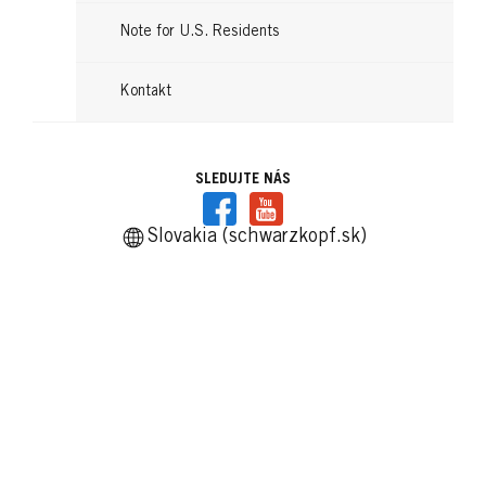
Orieškový
...
Čokoládový karamel
Note for U.S. Residents
...
...
...
Kontakt
SLEDUJTE NÁS
Slovakia (schwarzkopf.sk)