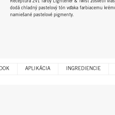
Receptúra 2v1 farby Lightener & Twist zosvetlí vlas
dodá chladný pastelový tón vďaka farbiacemu krému
namiešané pastelové pigmenty.
EDOK
APLIKÁCIA
INGREDIENCIE