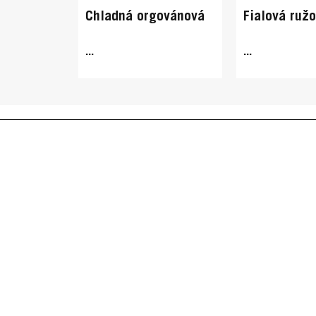
Chladná orgovánová
Fialová ruž
...
...