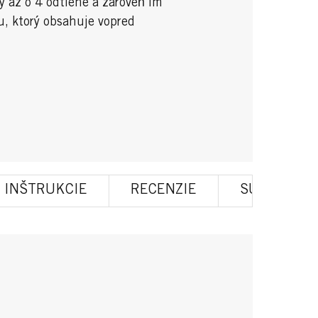
y až o 4 odtiene a zároveň im
, ktorý obsahuje vopred
INŠTRUKCIE
RECENZIE
SÚVISIACE