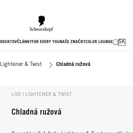
SK
RODUKTOV
ČLÁNKY
FOR EVERY YOU
NAŠE ZNAČKY
COLOR LOUNGE
Lightener & Twist
Chladná ružová
LIVE | LIGHTENER & TWIST
Chladná ružová