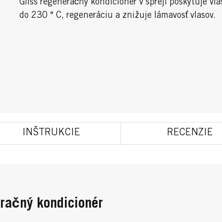
Gliss regeneračný kondicionér v spreji poskytuje v
do 230 ° C, regeneráciu a znižuje lámavosť vlasov.
INŠTRUKCIE
RECENZIE
eračný kondicionér