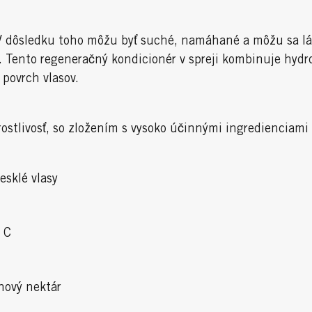
. V dôsledku toho môžu byť suché, namáhané a môžu sa l
. Tento regeneračný kondicionér v spreji kombinuje hydro
 povrch vlasov.
arostlivosť, so zložením s vysoko účinnými ingredienciami
esklé vlasy
 C
nový nektár