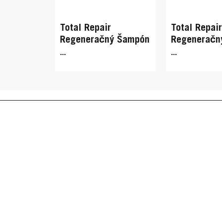
Total Repair
Total Repair
Regeneračný Šampón
Regeneračn
kondicionér
...
...