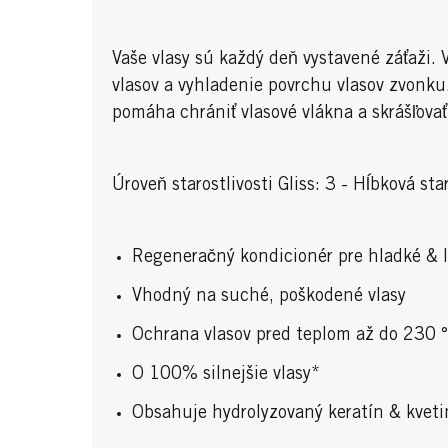
Vaše vlasy sú každý deň vystavené záťaži
vlasov a vyhladenie povrchu vlasov zvonku
pomáha chrániť vlasové vlákna a skrášľovať
Úroveň starostlivosti Gliss: 3 - Hĺbková st
Regeneračný kondicionér pre hladké & l
Vhodný na suché, poškodené vlasy
Ochrana vlasov pred teplom až do 230 °
O 100% silnejšie vlasy*
Obsahuje hydrolyzovaný keratín & kveti