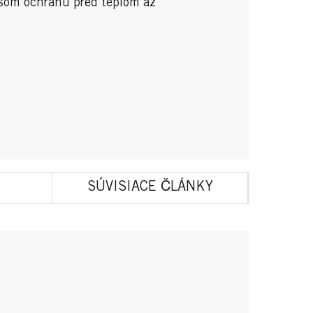
lasom ochranu pred teplom až
SÚVISIACE ČLÁNKY