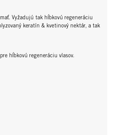
ámať. Vyžadujú tak hĺbkovú regeneráciu
lyzovaný keratín & kvetinový nektár, a tak
 pre hĺbkovú regeneráciu vlasov.