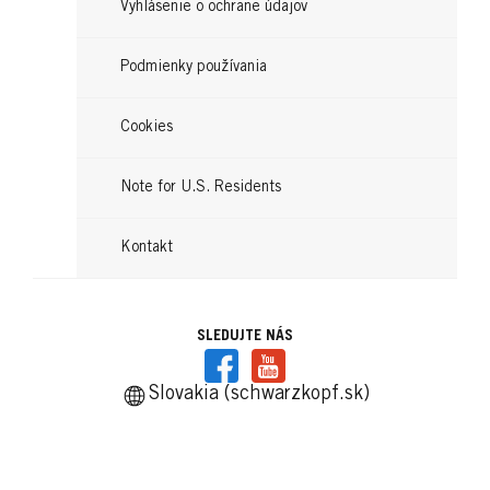
Vyhlásenie o ochrane údajov
Podmienky používania
Cookies
GLISS
GLISS
Note for U.S. Residents
GLISS
Total Repair Regeneračný kondicionér
Total Repair Regeneračný Šampón
Kontakt
Regeneračná maska na vlasy 4v1
...
...
...
SLEDUJTE NÁS
Slovakia (schwarzkopf.sk)