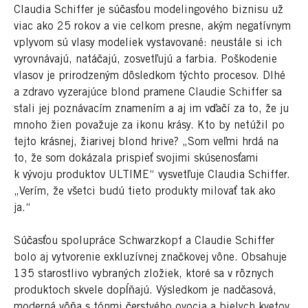
Claudia Schiffer je súčasťou modelingového biznisu už
viac ako 25 rokov a vie celkom presne, akým negatívnym
vplyvom sú vlasy modeliek vystavované: neustále si ich
vyrovnávajú, natáčajú, zosvetľujú a farbia. Poškodenie
vlasov je prirodzeným dôsledkom týchto procesov. Dlhé
a zdravo vyzerajúce blond pramene Claudie Schiffer sa
stali jej poznávacím znamením a aj im vďačí za to, že ju
mnoho žien považuje za ikonu krásy. Kto by netúžil po
tejto krásnej, žiarivej blond hrive? „Som veľmi hrdá na
to, že som dokázala prispieť svojimi skúsenosťami
k vývoju produktov ULTIME“ vysvetľuje Claudia Schiffer.
„Verím, že všetci budú tieto produkty milovať tak ako
ja.“
Súčasťou spolupráce Schwarzkopf a Claudie Schiffer
bolo aj vytvorenie exkluzívnej značkovej vône. Obsahuje
135 starostlivo vybraných zložiek, ktoré sa v rôznych
produktoch skvele dopĺňajú. Výsledkom je nadčasová,
moderná vôňa s tónmi čerstvého ovocia a bielych kvetov,