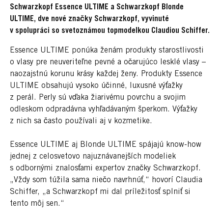
Schwarzkopf Essence ULTIME a Schwarzkopf Blonde
ULTIME, dve nové značky Schwarzkopf, vyvinuté
v spolupráci so svetoznámou topmodelkou Claudiou Schiffer.
Essence ULTIME ponúka ženám produkty starostlivosti
o vlasy pre neuveriteľne pevné a očarujúco lesklé vlasy –
naozajstnú korunu krásy každej ženy. Produkty Essence
ULTIME obsahujú vysoko účinné, luxusné výťažky
z perál. Perly sú vďaka žiarivému povrchu a svojim
odleskom odpradávna vyhľadávaným šperkom. Výťažky
z nich sa často používali aj v kozmetike.
Essence ULTIME aj Blonde ULTIME spájajú know-how
jednej z celosvetovo najuznávanejších modeliek
s odbornými znalosťami expertov značky Schwarzkopf.
„Vždy som túžila sama niečo navrhnúť,“ hovorí Claudia
Schiffer, „a Schwarzkopf mi dal príležitosť splniť si
tento môj sen.“