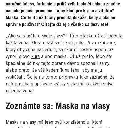
náročné účesy, farbenie a príliš veľa tepla či chladu značne
namáhajú naše pramene. Tajný kľúč pre krásu a vitalitu?
Maska. Čo tento užitočný produkt dokáže, kedy a ako ho
správne používať? Čítajte ďalej a všetko sa dozviete!
„Ako sa staráte o svoje vlasy?“ Túto otázku už asi počula
každá žena, ktorá navštevuje kaderníka. A v rozhovore,
ktorý obyčajne nasleduje, sa skôr či neskôr aspoň raz
vynorí slovo
kúra
alebo maska. Či už preto, lebo ste
špeciálne účinky tejto zbrane dávno spoznali samy,
alebo preto, že váš kaderník nalieha, aby ste ju
vyskúšali. Čo je na tomto prípravku také zázračné, že
naň prisahajú aj slávne krásky s vlasmi, o akých sníva
nejedna žena?
Zoznámte sa: Maska na vlasy
Maska na vlasy má krémovú konzistenciu, ktorá