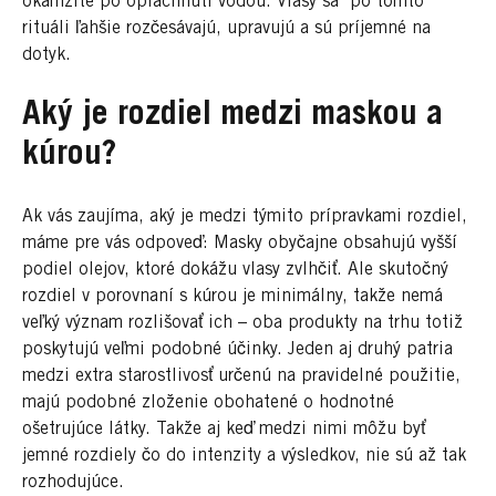
okamžite po opláchnutí vodou. Vlasy sa po tomto
rituáli ľahšie rozčesávajú, upravujú a sú príjemné na
dotyk.
Aký je rozdiel medzi maskou a
kúrou?
Ak vás zaujíma, aký je medzi týmito prípravkami rozdiel,
máme pre vás odpoveď: Masky obyčajne obsahujú vyšší
podiel olejov, ktoré dokážu vlasy zvlhčiť. Ale skutočný
rozdiel v porovnaní s kúrou je minimálny, takže nemá
veľký význam rozlišovať ich – oba produkty na trhu totiž
poskytujú veľmi podobné účinky. Jeden aj druhý patria
medzi extra starostlivosť určenú na pravidelné použitie,
majú podobné zloženie obohatené o hodnotné
ošetrujúce látky. Takže aj keď medzi nimi môžu byť
jemné rozdiely čo do intenzity a výsledkov, nie sú až tak
rozhodujúce.