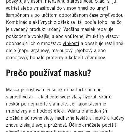
poskytuje vlasom intenzívnu starostlivosť. Stačí si ju
votrieť alebo vmasírovať do vlasov hneď po umytí
šampónom a po určitom odporúčanom čase zmyť vodou.
Kombinácia aktívnych zložiek sa líši podľa toho, na čo
je uvedený produkt určený. Väčšina masiek reparuje
poškodenie vonkajšej alebo vnútornej štruktúry vlasov,
obohacuje ich o množstvo
vlhkosti
a obsahuje rastlinné
oleje (napr. argánový, marhuľový, jojobový alebo
mandľový), bohaté proteíny a kokteil vitamínov.
Prečo používať masku?
Maska je doslova čerešničkou na torte účinnej
starostlivosti – ak chcete svoje vlasy hýčkať, skôr či
neskôr po nej určite siahnete. Jej tajomstvom je
intenzívny a dlhodobý efekt. Vďaka blahodarným
zložkám sú rovné vlasy nádherne lesklé a hebké a kučery
znovu získajú svoju pružnosť. Účinok môžete pocítiť