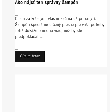
Ako nájsť ten správny šampón
...
Cesta za krásnymi vlasmi začína už pri umytí.
Šampón špeciálne určený presne pre vaše potreby
totiž dokáže omnoho viac, než by ste
predpokladali...
...
Čítajte teraz
Šampón na vlasy
Ochrana
Ochrana
Správne šampónovanie
Ochrana
Krásne vlasy za noc
Ochrana
Poškodené vlasy
Ochrana
...