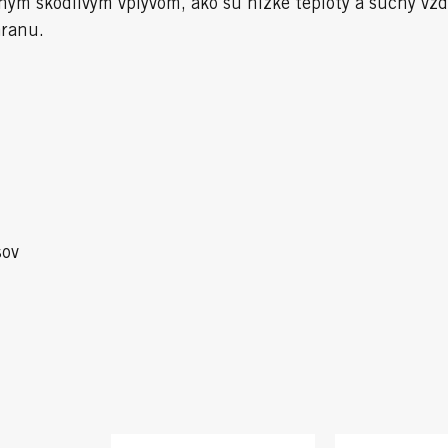
ným škodlivým vplyvom, ako sú nízke teploty a suchý vz
hranu.
sov
R