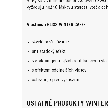
Vlasy sú v zimnom období vystavené zvýše
vyžadujú nežnú láskavú starostlivosť a oc
Vlastnosti GLISS WINTER CARE:
skvelé rozčesávanie
antistatický efekt
s efektom jemnejších a uhladených vla
s efektom odolnejších vlasov
ochraňuje pred vysúšaním
OSTATNÉ PRODUKTY WINTE