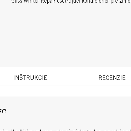
Gliss Winter Repair ošetrujúci kondicionér pre zim
INŠTRUKCIE
RECENZIE
SY?