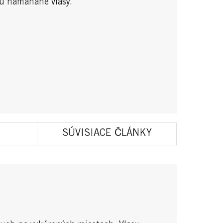
ou namáhané vlasy.
SÚVISIACE ČLÁNKY