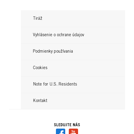
Tiráž
Vyhlásenie o ochrane údajov
Podmienky používania
GLISS
Cookies
Overnight Repair Nočný elixír
Note for U.S. Residents
na vlasy
...
Kontakt
SLEDUJTE NÁS