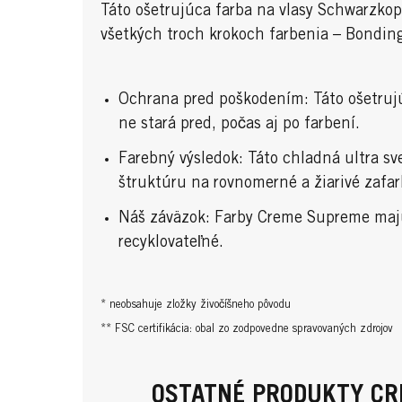
Táto ošetrujúca farba na vlasy Schwarzko
všetkých troch krokoch farbenia – Bondin
Ochrana pred poškodením: Táto ošetrujú
ne stará pred, počas aj po farbení.
Farebný výsledok: Táto chladná ultra sv
štruktúru na rovnomerné a žiarivé zafa
Náš záväzok: Farby Creme Supreme majú 
recyklovateľné.
* neobsahuje zložky živočíšneho pôvodu
** FSC certifikácia: obal zo zodpovedne spravovaných zdrojov
OSTATNÉ PRODUKTY C