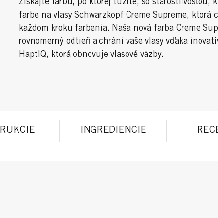
Získajte farbu, po ktorej túžite, so starostlivosťou, 
farbe na vlasy Schwarzkopf Creme Supreme, ktorá 
každom kroku farbenia. Naša nová farba Creme Su
rovnomerný odtieň a chráni vaše vlasy vďaka inovat
HaptIQ, ktorá obnovuje vlasové väzby.
TRUKCIE
INGREDIENCIE
REC