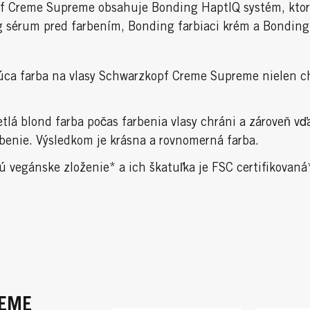
pf Creme Supreme obsahuje Bonding HaptIQ systém, ktor
g sérum pred farbením, Bonding farbiaci krém a Bondin
ca farba na vlasy Schwarzkopf Creme Supreme nielen chr
etlá blond farba počas farbenia vlasy chráni a zároveň v
rbenie. Výsledkom je krásna a rovnomerná farba.
vegánske zloženie* a ich škatuľka je FSC certifikovaná*
REME