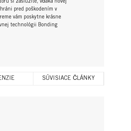
ktorú si zaslúžite, vďaka novej
chráni pred poškodením v
preme vám poskytne krásne
ívnej technológii Bonding
ENZIE
SÚVISIACE ČLÁNKY