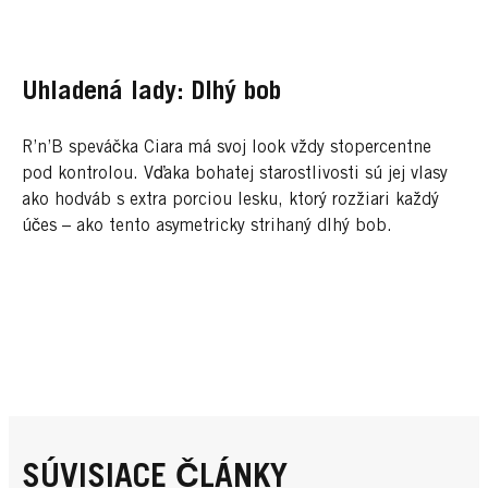
Uhladená lady: Dlhý bob
R’n’B speváčka Ciara má svoj look vždy stopercentne
pod kontrolou. Vďaka bohatej starostlivosti sú jej vlasy
ako hodváb s extra porciou lesku, ktorý rozžiari každý
účes – ako tento asymetricky strihaný dlhý bob.
SÚVISIACE ČLÁNKY