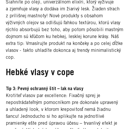
Siahnite po oleji, univerzálnom elixíri, ktorý vyživuje
a zjemňuje vlasy a dodáva im žiarivý lesk. Žiaden strach
z prílišnej mastnoty! Nové produkty s obsahom
výživných olejov sa odlišujú ľahkou textúrou, ktorú vlasy
rýchlo absorbujú bez toho, aby potom pôsobili mastným
dojmom sú kľúčom ku hebkej, lesklej korune krásy. Náš
extra tip: Vmasírujte produkt na končeky a po celej dĺžke
vlasov - takto uhladíte dokonca aj trendy minimalistický
cop.
Hebké vlasy v cope
Tip 3: Pevný ochranný štít – lak na vlasy
Krotiteľ vlasov par excellence: Fixačný sprej je
nepostrádateľným pomocníkom pre dokonale upravený
a uhladený look, v ktorom krepovitosť nemá žiadnu
šancu! Jednoducho si ho aplikujte na jednotlivé
pramienky ešte pred úpravou účesu – trvanlivý efekt je