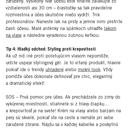
zaručený. Výsledný tvar účesu ešte finálne zalakujte zo
vzdialenosti asi 30 cm – čiastočky sa tak pravidelne
rozmiestnia a účes skutočne niečo vydrží. Trik
profesionálov: Naneste lak na prsty a jemne nimi pretrite
časti účesu. Malé anténky na spánkoch uhlaďte
lakom
na vlasy
a následne vyradenou zubnou kefkou.
Tip 4: Hladký odchod: Styling proti krepovitosti
Ak už nič iné proti poletujúcim vlasom nepomôže,
určite uspeje stylingový gél. Je to vítaný produkt, hlavne
pokiaľ ide o trendy
uhladený
alebo
mokrý look
. Vždy
pomôže účes dokonale definovať pre chic, elegantný
a dramatický efekt!
SOS – Prvá pomoc pre účes. Ak prechádzate zo zimy do
vykúrenej miestnosti, stiahnete si z hlavy čiapku...
a krepovitosť je na svete! Krém na vlasy alebo balzam na
pery sú skvelé, pokiaľ ste na ceste a nemáte pri sebe
zaručené zbrane. Nájdu sa v každej kabelke a poskytnú