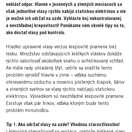
neklásť odpor. Hlavne v jesenných a zimných mesiacoch sa
však jednotlivé vlasy rýchlo nabijú statickou elektrinou a nie
je možné ich udržať na uzde. Vyhláste boj nekontrolovanej
a nevzhľadnej krepovitosti! Ponúkame vám skvelé tipy na to,
ako dostať vlasy pod kontrolu.
Hladko upravené vlasy verzus krepovité pramene bez
lesku. Množstvo odstávajúcich krátkych vláskov dokáže
rýchlo sabotovať akúkoľvek snahu o sofistikovaný vzhľad.
Ak máte rady uhladený štýl, určite sa snažíte tento
problém vyriešiť hlavne v zime – vďaka suchému
ohrievanému vzduchu a noseniu pletených čiapok, šálov
a vlnených svetrov sa vlasy rýchlo nabíjajú statickou
elektrinou. Výsledkom sú nevzhľadné krepovité pramene.
Existuje však pár trikov, vďaka ktorým bude tento
problém minulosťou.
Tip 1: Ako udržať vlasy na uzde? Vhodnou starostlivosťou!
Láskyplná starostlivosť sa vypláca, pretože hýčkané vlasy