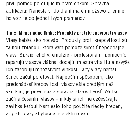
prvú pomoc poletujúcim pramienkom. Správna
aplikácia: Naneste si do dlaní malé množstvo a jemne
ho votrite do jednotlivých prameňov.
Tip 5: Mimoriadne ľahké: Produkty proti krepovitosti vlasov
Vlasy hebké ako hodváb: Produkty proti krepovitosti sú
tajnou zbraňou, ktorá vám pomôže skrotiť nepoddajné
vlasy! Spreje, elixíry, emulzie - profesionálni pomocníci
reparujú vlasové vlákna, dodajú im extra vitalitu a navyše
ich zásobujú množstvom vlhkosti, aby vlasy nemali
šancu začať poletovať. Najlepším spôsobom, ako
predchádzať krepovitosti vlasov ešte predtým než
vznikne, je prevencia a správna starostlivosť. Všetko
začína česaním vlasov – nikdy si ich nerozčesávajte
zavlhka kefou! Namiesto toho použite riedky hrebeň,
aby ste vlasy zbytočne neelektrizovali.