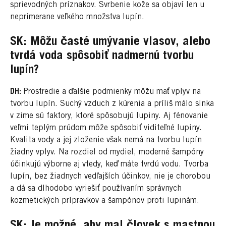
sprievodných príznakov. Svrbenie kože sa objaví len u
neprimerane veľkého množstva lupín.
SK: Môžu časté umývanie vlasov, alebo
tvrdá voda spôsobiť nadmernú tvorbu
lupín?
DH:
Prostredie a ďalšie podmienky môžu mať vplyv na
tvorbu lupín. Suchý vzduch z kúrenia a príliš málo slnka
v zime sú faktory, ktoré spôsobujú lupiny. Aj fénovanie
veľmi teplým prúdom môže spôsobiť viditeľné lupiny.
Kvalita vody a jej zloženie však nemá na tvorbu lupín
žiadny vplyv. Na rozdiel od mydiel, moderné šampóny
účinkujú výborne aj vtedy, keď máte tvrdú vodu. Tvorba
lupín, bez žiadnych vedľajších účinkov, nie je chorobou
a dá sa dlhodobo vyriešiť používaním správnych
kozmetických prípravkov a šampónov proti lupinám.
SK: Je možné, aby mal človek s mastnou