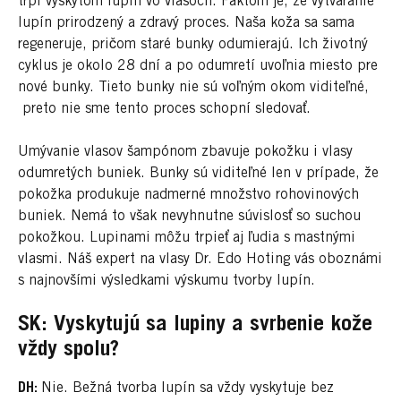
trpí výskytom lupín vo vlasoch. Faktom je, že vytváranie
lupín prirodzený a zdravý proces. Naša koža sa sama
regeneruje, pričom staré bunky odumierajú. Ich životný
cyklus je okolo 28 dní a po odumretí uvoľnia miesto pre
nové bunky. Tieto bunky nie sú voľným okom viditeľné,
preto nie sme tento proces schopní sledovať.
Umývanie vlasov šampónom zbavuje pokožku i vlasy
odumretých buniek. Bunky sú viditeľné len v prípade, že
pokožka produkuje nadmerné množstvo rohovinových
buniek. Nemá to však nevyhnutne súvislosť so suchou
pokožkou. Lupinami môžu trpieť aj ľudia s mastnými
vlasmi. Náš expert na vlasy Dr. Edo Hoting vás oboznámi
s najnovšími výsledkami výskumu tvorby lupín.
SK: Vyskytujú sa lupiny a svrbenie kože
vždy spolu?
DH:
Nie. Bežná tvorba lupín sa vždy vyskytuje bez