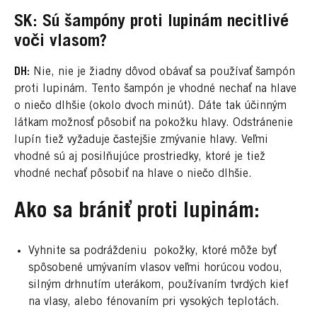
SK: Sú šampóny proti lupinám necitlivé
voči vlasom?
DH:
Nie, nie je žiadny dôvod obávať sa používať šampón
proti lupinám. Tento šampón je vhodné nechať na hlave
o niečo dlhšie (okolo dvoch minút). Dáte tak účinným
látkam možnosť pôsobiť na pokožku hlavy. Odstránenie
lupín tiež vyžaduje častejšie zmývanie hlavy. Veľmi
vhodné sú aj posilňujúce prostriedky, ktoré je tiež
vhodné nechať pôsobiť na hlave o niečo dlhšie.
Ako sa brániť proti lupinám:
Vyhnite sa podráždeniu pokožky, ktoré môže byť
spôsobené umývaním vlasov veľmi horúcou vodou,
silným drhnutím uterákom, používaním tvrdých kief
na vlasy, alebo fénovaním pri vysokých teplotách.