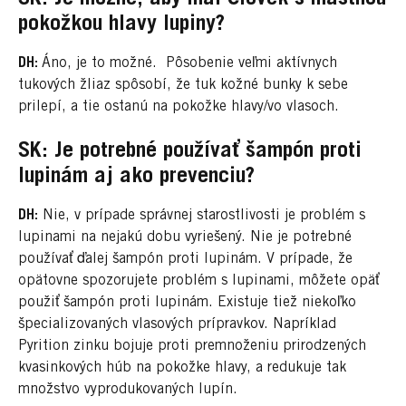
pokožkou hlavy lupiny?
DH:
Áno, je to možné. Pôsobenie veľmi aktívnych
tukových žliaz spôsobí, že tuk kožné bunky k sebe
prilepí, a tie ostanú na pokožke hlavy/vo vlasoch.
SK: Je potrebné používať šampón proti
lupinám aj ako prevenciu?
DH:
Nie, v prípade správnej starostlivosti je problém s
lupinami na nejakú dobu vyriešený. Nie je potrebné
používať ďalej šampón proti lupinám. V prípade, že
opätovne spozorujete problém s lupinami, môžete opäť
použiť šampón proti lupinám. Existuje tiež niekoľko
špecializovaných vlasových prípravkov. Napríklad
Pyrition zinku bojuje proti premnoženiu prirodzených
kvasinkových húb na pokožke hlavy, a redukuje tak
množstvo vyprodukovaných lupín.