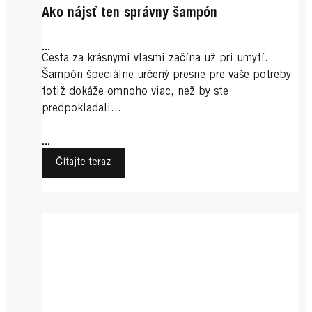
Ako nájsť ten správny šampón
...
Cesta za krásnymi vlasmi začína už pri umytí.
Šampón špeciálne určený presne pre vaše potreby
totiž dokáže omnoho viac, než by ste
predpokladali...
...
Čítajte teraz
Šampón na vlasy
Ochrana
Ochrana
Správne šampónovanie
Ochrana
Krásne vlasy za noc
Ochrana
Poškodené vlasy
Ochrana