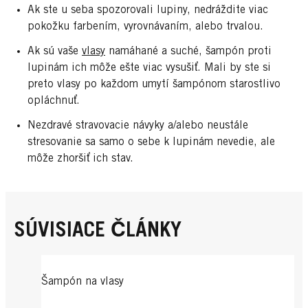
Ak ste u seba spozorovali lupiny, nedráždite viac
pokožku farbením, vyrovnávaním, alebo trvalou.
Ak sú vaše
vlasy
namáhané a suché, šampón proti
lupinám ich môže ešte viac vysušiť. Mali by ste si
preto vlasy po každom umytí šampónom starostlivo
opláchnuť.
Nezdravé stravovacie návyky a/alebo neustále
stresovanie sa samo o sebe k lupinám nevedie, ale
môže zhoršiť ich stav.
SÚVISIACE ČLÁNKY
Šampón na vlasy