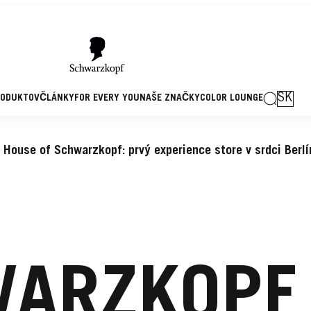
SK
RODUKTOV
ČLÁNKY
FOR EVERY YOU
NAŠE ZNAČKY
COLOR LOUNGE
House of Schwarzkopf: prvý experience store v srdci Berlí
ARZKOPF