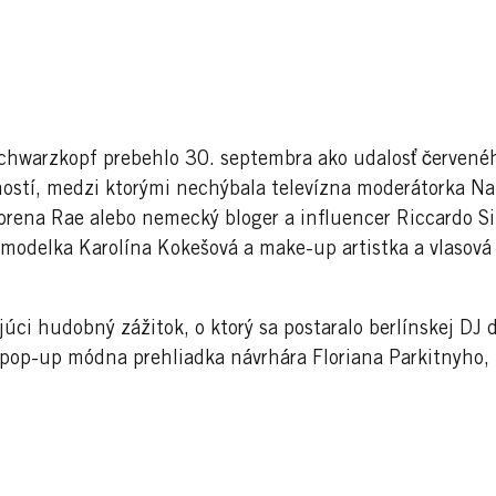
chwarzkopf prebehlo 30. septembra ako udalosť červenéh
hostí, medzi ktorými nechýbala televízna moderátorka N
rena Rae alebo nemecký bloger a influencer Riccardo Si
modelka Karolína Kokešová a make-up artistka a vlasová 
júci hudobný zážitok, o ktorý sa postaralo berlínskej DJ 
 pop-up módna prehliadka návrhára Floriana Parkitnyho,