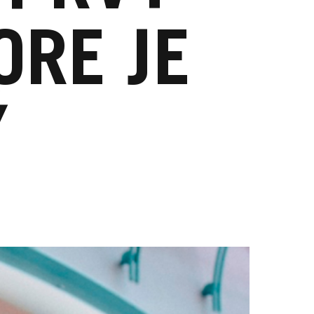
ORE JE
Ý