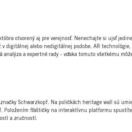
tóbra otvorený aj pre verejnosť. Nenechajte si ujsť jedin
ž v digitálnej alebo nedigitálnej podobe. AR technológie,
á analýza a expertné rady - vďaka tomuto všetkému môžet
 značky Schwarzkopf. Na poličkách heritage wall sú umie
. Položením fľaštičky na interaktívnu platformu spustíte
stí a zručností.