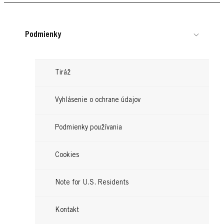
Podmienky
Tiráž
Vyhlásenie o ochrane údajov
Podmienky používania
TAFT
Cookies
Taft Aloe Boost texturizačný
Note for U.S. Residents
sprej
...
Kontakt