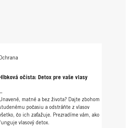
Ochrana
Hĺbková očista: Detox pre vaše vlasy
...
Unavené, matné a bez života? Dajte zbohom
studenému počasiu a odstráňte z vlasov
všetko, čo ich zaťažuje. Prezradíme vám, ako
funguje vlasový detox.