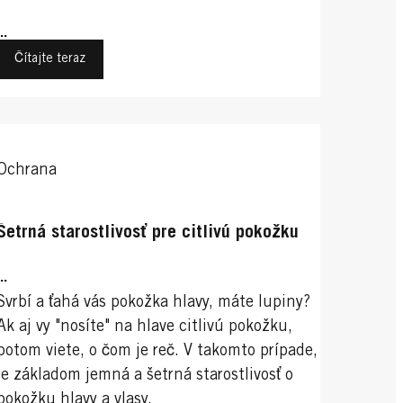
...
Čítajte teraz
Ochrana
Šetrná starostlivosť pre citlivú pokožku
...
Svrbí a ťahá vás pokožka hlavy, máte lupiny?
Ak aj vy "nosíte" na hlave citlivú pokožku,
potom viete, o čom je reč. V takomto prípade,
je základom jemná a šetrná starostlivosť o
pokožku hlavy a vlasy.