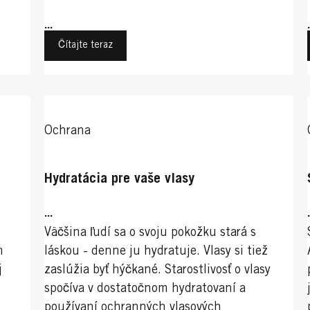
...
Čítajte teraz
Ochrana
Hydratácia pre vaše vlasy
...
Väčšina ľudí sa o svoju pokožku stará s
h
láskou - denne ju hydratuje. Vlasy si tiež
j
zaslúžia byť hýčkané. Starostlivosť o vlasy
.
spočíva v dostatočnom hydratovaní a
používaní ochranných vlasových