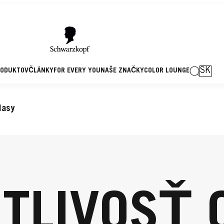
SK
RODUKTOV
ČLÁNKY
FOR EVERY YOU
NAŠE ZNAČKY
COLOR LOUNGE
lasy
TLIVOSŤ 